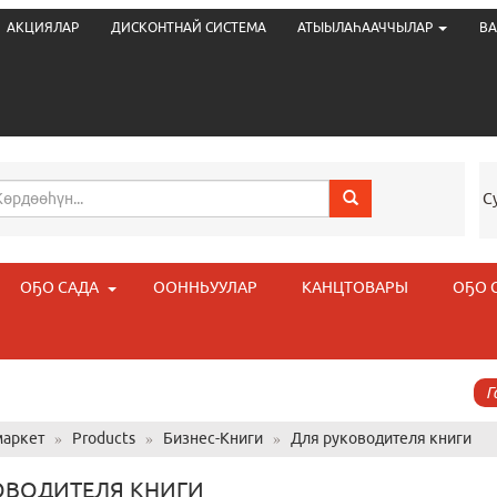
АКЦИЯЛАР
ДИСКОНТНАЙ СИСТЕМА
АТЫЫЛАҺААЧЧЫЛАР
ВА
С
ОҔО САДА
ООННЬУУЛАР
КАНЦТОВАРЫ
ОҔО 
Г
аркет
»
Products
»
Бизнес-Книги
»
Для руководителя книги
ОВОДИТЕЛЯ КНИГИ