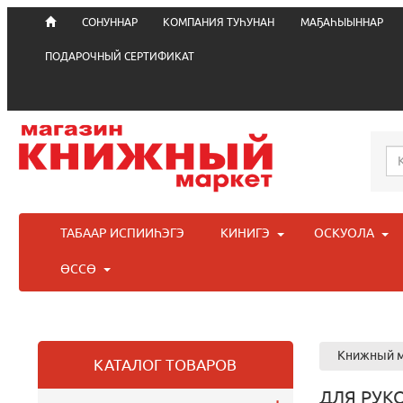
СОНУННАР
КОМПАНИЯ ТУҺУНАН
МАҔАҺЫЫННАР
ПОДАРОЧНЫЙ СЕРТИФИКАТ
ТАБААР ИСПИИҺЭГЭ
КИНИГЭ
ОСКУОЛА
ӨССӨ
Книжный м
КАТАЛОГ ТОВАРОВ
ДЛЯ РУК