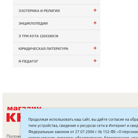
+
ЭЗОТЕРИКА И РЕЛИГИЯ
+
ЭНЦИКЛОПЕДИИ
Э ТРИ КОТА 120Х180СМ
+
ЮРИДИЧЕСКАЯ ЛИТЕРАТУРА
+
Я-ПЕДАГОГ
С
Продолжая использовать наш сайт, вы даёте согласие на обр
типе устройства, сведения о ресурсах сети в Интернет и с
Федеральным законом от 27.07.2006 г. № 152-ФЗ «О персонал
Положение об обработке и защите персональных данных
использование, передачу, обезличивание, блокирование, уд