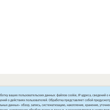
ОНУННАР
|
КОМПАНИЯ ТУҺУНАН
|
МАҔАҺЫЫННАР
|
АКЦИЯЛАР
|
аботку ваших пользовательских данных: файлов cookie, IP адреса, сведений 
ДИСКОНТНАЙ СИСТЕМА
|
ЮРИДИЧЕСКАЙ
|
ВАКАНСИЯЛАР
|
ведений о действиях пользователей. Обработка представляет собой предусмо
ьных данных» обзор, запись, систематизацию, накопление, хранение, уточне
аление, уничтожение обрабатываемых данных, и осуществляется в целях пол