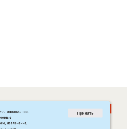
о местоположении,
Принять
тренные
ООО “Канцпроф”, ул. Красильникова, 8, строение 3
тел. 8(4112) 741-423
ние, извлечение,
info@bookmk.ru
ноценного