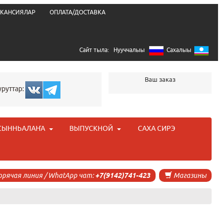
КАНСИЯЛАР
ОПЛАТА/ДОСТАВКА
Сайт тыла:
Нууччалыы
Сахалыы
Ваш заказ
уруттар:
СЫННЬАЛАҤА
ВЫПУСКНОЙ
САХА СИРЭ
орячая линия / WhatApp чат:
+7(9142)741-423
Магазины