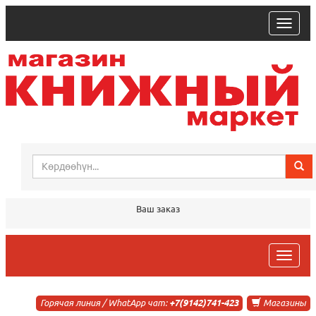
trk
Ваш заказ
trk
Горячая линия / WhatApp чат:
+7(9142)741-423
Магазины