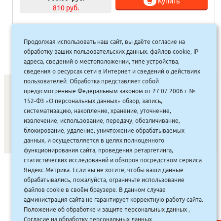
Купить
810 руб.
Продолжая использовать наш сайт, вы даёте согласие на
1
2
3
4
»
обработку ваших пользовательских данных: файлов cookie, IP
адреса, сведений о местоположении, типе устройства,
сведения о ресурсах сети в Интернет и сведений о действиях
пользователей. Обработка представляет собой
предусмотренные Федеральным законом от 27.07.2006 г. №
152-ФЗ «О персональных данных» обзор, запись,
СОНУННАР
|
КОМПАНИЯ ТУҺУНАН
|
МАҔАҺЫЫННАР
|
систематизацию, накопление, хранение, уточнение,
извлечение, использование, передачу, обезличивание,
АКЦИЯЛАР
|
ДИСКОНТНАЙ СИСТЕМА
|
ЮРИДИЧЕСКАЙ
|
блокирование, удаление, уничтожение обрабатываемых
ВАКАНСИЯЛАР
|
данных, и осуществляется в целях полноценного
функционирования сайта, проведения ретаргетинга,
статистических исследований и обзоров посредством сервиса
САЙТ СОЗДАН:
ООО "ЭЙФОС"
. ИНФОРМАЦИОННЫЕ
Яндекс.Метрика. Если вы не хотите, чтобы ваши данные
ТЕХНОЛОГИИ
обрабатывались, пожалуйста, ограничьте использование
файлов cookie в своём браузере. В данном случае
администрация сайта не гарантирует корректную работу сайта.
Положение об обработке и защите персональных данных
,
Согласие на обработку персональных данных