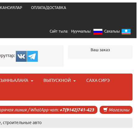
КАНСИЯЛАР
ОПЛАТА/ДОСТАВКА
Сайт тыла:
Нууччалыы
Сахалыы
Ваш заказ
уруттар:
СЫННЬАЛАҤА
ВЫПУСКНОЙ
САХА СИРЭ
орячая линия / WhatApp чат:
+7(9142)741-423
Магазины
, строительные авто