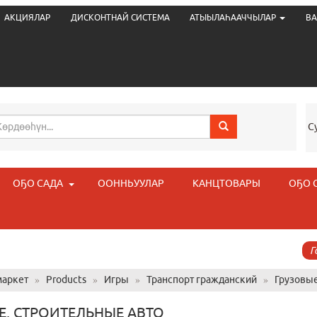
АКЦИЯЛАР
ДИСКОНТНАЙ СИСТЕМА
АТЫЫЛАҺААЧЧЫЛАР
ВА
С
ОҔО САДА
ООННЬУУЛАР
КАНЦТОВАРЫ
ОҔО 
Г
аркет
»
Products
»
Игры
»
Транспорт гражданский
»
Грузовые
Е, СТРОИТЕЛЬНЫЕ АВТО