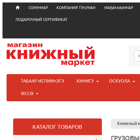
СОНУННАР
КОМПАНИЯ ТУҺУНАН
МАҔАҺЫЫННАР
ПОДАРОЧНЫЙ СЕРТИФИКАТ
ТАБААР ИСПИИҺЭГЭ
КИНИГЭ
ОСКУОЛА
ӨССӨ
Книжный м
КАТАЛОГ ТОВАРОВ
ГРУЗОВЫ