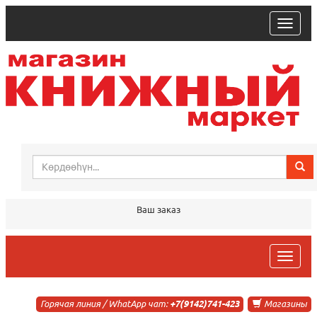
trk
Ваш заказ
trk
Горячая линия / WhatApp чат:
+7(9142)741-423
Магазины