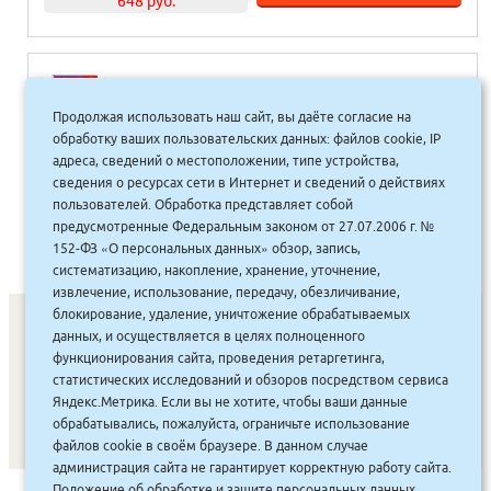
648 руб.
Годовой курс занятий Основы
дошкольных знаний д/детей 4-5 лет
Продолжая использовать наш сайт, вы даёте согласие на
ФГОС (обл.А4)
обработку ваших пользовательских данных: файлов cookie, IP
адреса, сведений о местоположении, типе устройства,
сведения о ресурсах сети в Интернет и сведений о действиях
720.00
руб.
Купить
пользователей. Обработка представляет собой
648 руб.
предусмотренные Федеральным законом от 27.07.2006 г. №
152-ФЗ «О персональных данных» обзор, запись,
систематизацию, накопление, хранение, уточнение,
извлечение, использование, передачу, обезличивание,
блокирование, удаление, уничтожение обрабатываемых
данных, и осуществляется в целях полноценного
функционирования сайта, проведения ретаргетинга,
СОНУННАР
|
КОМПАНИЯ ТУҺУНАН
|
МАҔАҺЫЫННАР
|
статистических исследований и обзоров посредством сервиса
АКЦИЯЛАР
|
ДИСКОНТНАЙ СИСТЕМА
|
ЮРИДИЧЕСКАЙ
|
Яндекс.Метрика. Если вы не хотите, чтобы ваши данные
обрабатывались, пожалуйста, ограничьте использование
ВАКАНСИЯЛАР
|
файлов cookie в своём браузере. В данном случае
администрация сайта не гарантирует корректную работу сайта.
Положение об обработке и защите персональных данных
,