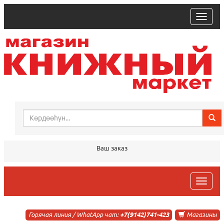
trk
Ваш заказ
trk
Горячая линия / WhatApp чат:
+7(9142)741-423
Магазины