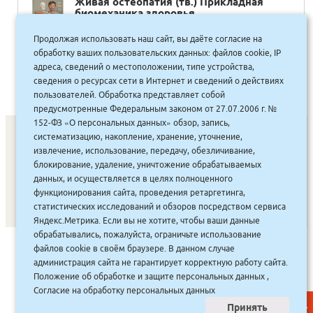
Живая остеопатия (тв.) Прикладная
биомеханика здоровья
Продолжая использовать наш сайт, вы даёте согласие на
1,215.00
руб.
Купить
обработку ваших пользовательских данных: файлов cookie, IP
1094 руб.
адреса, сведений о местоположении, типе устройства,
сведения о ресурсах сети в Интернет и сведений о действиях
пользователей. Обработка представляет собой
предусмотренные Федеральным законом от 27.07.2006 г. №
152-ФЗ «О персональных данных» обзор, запись,
систематизацию, накопление, хранение, уточнение,
извлечение, использование, передачу, обезличивание,
СОНУННАР
|
КОМПАНИЯ ТУҺУНАН
|
МАҔАҺЫЫННАР
|
блокирование, удаление, уничтожение обрабатываемых
данных, и осуществляется в целях полноценного
АКЦИЯЛАР
|
ДИСКОНТНАЙ СИСТЕМА
|
ЮРИДИЧЕСКАЙ
|
функционирования сайта, проведения ретаргетинга,
ВАКАНСИЯЛАР
|
статистических исследований и обзоров посредством сервиса
Яндекс.Метрика. Если вы не хотите, чтобы ваши данные
обрабатывались, пожалуйста, ограничьте использование
САЙТ СОЗДАН:
ООО "ЭЙФОС"
. ИНФОРМАЦИОННЫЕ
файлов cookie в своём браузере. В данном случае
ТЕХНОЛОГИИ
администрация сайта не гарантирует корректную работу сайта.
Положение об обработке и защите персональных данных
,
Согласие на обработку персональных данных
Принять