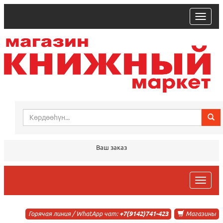
trk
Ваш заказ
trk
Горячая линия / WhatApp чат:
+7(9142)741-423
Магазины