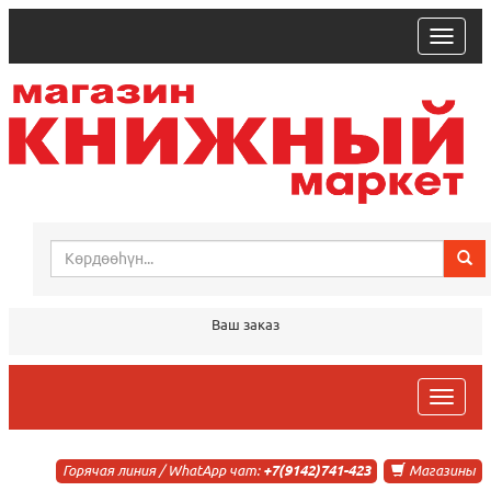
trk
Ваш заказ
trk
Горячая линия / WhatApp чат:
+7(9142)741-423
Магазины