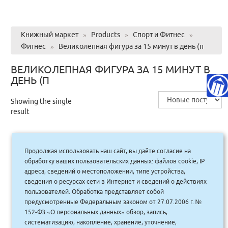
Книжный маркет
»
Products
»
Спорт и Фитнес
»
Фитнес
»
Великолепная фигура за 15 минут в день (п
ВЕЛИКОЛЕПНАЯ ФИГУРА ЗА 15 МИНУТ В
ДЕНЬ (П
Showing the single
result
Продолжая использовать наш сайт, вы даёте согласие на
Великолепная фигура за 15 минут в
обработку ваших пользовательских данных: файлов cookie, IP
день (п/тв.)
адреса, сведений о местоположении, типе устройства,
сведения о ресурсах сети в Интернет и сведений о действиях
435.00
руб.
Купить
пользователей. Обработка представляет собой
392 руб.
предусмотренные Федеральным законом от 27.07.2006 г. №
152-ФЗ «О персональных данных» обзор, запись,
систематизацию, накопление, хранение, уточнение,