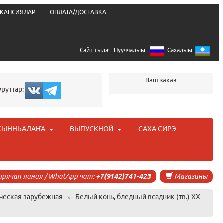
КАНСИЯЛАР
ОПЛАТА/ДОСТАВКА
Сайт тыла:
Нууччалыы
Сахалыы
Ваш заказ
уруттар:
СЫННЬАЛАҤА
ВЫПУСКНОЙ
САХА СИРЭ
орячая линия / WhatApp чат:
+7(9142)741-423
Магазины
ческая зарубежная
»
Белый конь, бледный всадник (тв.) XX