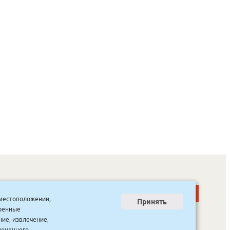
о местоположении,
Принять
тренные
ООО “Канцпроф”, ул. Красильникова, 8, строение 3
тел. 8(4112) 741-423
ние, извлечение,
info@bookmk.ru
ноценного