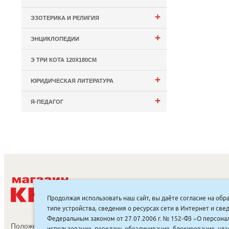
+
ЭЗОТЕРИКА И РЕЛИГИЯ
+
ЭНЦИКЛОПЕДИИ
Э ТРИ КОТА 120Х180СМ
+
ЮРИДИЧЕСКАЯ ЛИТЕРАТУРА
+
Я-ПЕДАГОГ
С
Продолжая использовать наш сайт, вы даёте согласие на обр
типе устройства, сведения о ресурсах сети в Интернет и с
Федеральным законом от 27.07.2006 г. № 152-ФЗ «О персонал
Положение об обработке и защите персональных данных
использование, передачу, обезличивание, блокирование, уд