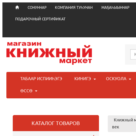
СОНУННАР
КОМПАНИЯ ТУҺУНАН
МАҔАҺЫЫННАР
ПОДАРОЧНЫЙ СЕРТИФИКАТ
ТАБААР ИСПИИҺЭГЭ
КИНИГЭ
ОСКУОЛА
ӨССӨ
Книжный м
КАТАЛОГ ТОВАРОВ
век