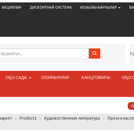
АКЦИЯЛАР
ДИСКОНТНАЙ СИСТЕМА
АТЫЫЛАҺААЧЧЫЛАР
ВА
С
ОҔО САДА
ООННЬУУЛАР
КАНЦТОВАРЫ
ОҔО 
Г
аркет
»
Products
»
Художественная литература
»
Проза класси