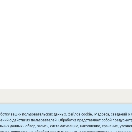
ОНУННАР
|
КОМПАНИЯ ТУҺУНАН
|
МАҔАҺЫЫННАР
|
АКЦИЯЛАР
|
аботку ваших пользовательских данных: файлов cookie, IP адреса, сведений 
ДИСКОНТНАЙ СИСТЕМА
|
ЮРИДИЧЕСКАЙ
|
ВАКАНСИЯЛАР
|
ведений о действиях пользователей. Обработка представляет собой предусмо
ьных данных» обзор, запись, систематизацию, накопление, хранение, уточне
аление, уничтожение обрабатываемых данных, и осуществляется в целях пол