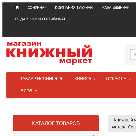
СОНУННАР
КОМПАНИЯ ТУҺУНАН
МАҔАҺЫЫННАР
ПОДАРОЧНЫЙ СЕРТИФИКАТ
ТАБААР ИСПИИҺЭГЭ
КИНИГЭ
ОСКУОЛА
ӨССӨ
Книжный м
КАТАЛОГ ТОВАРОВ
металл. Со