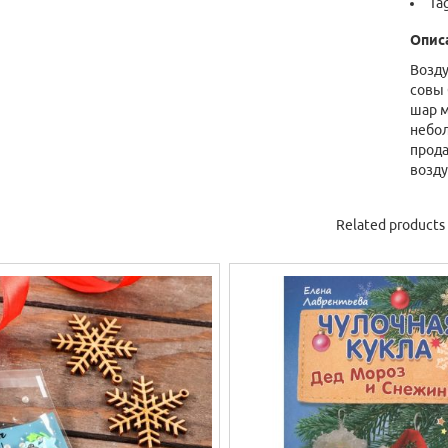
Ta
Опис
Возд
совы 
шар м
небол
прода
возду
Related products