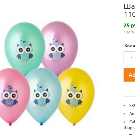
Ша
11
25 р
102 in
Коли
Ad
SK
Ав
Ca
Шары