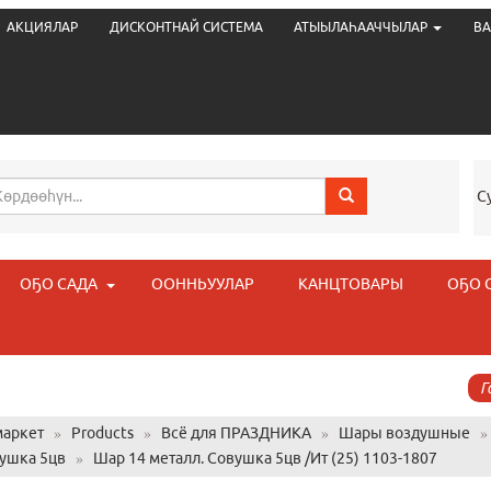
АКЦИЯЛАР
ДИСКОНТНАЙ СИСТЕМА
АТЫЫЛАҺААЧЧЫЛАР
ВА
С
ОҔО САДА
ООННЬУУЛАР
КАНЦТОВАРЫ
ОҔО 
Г
аркет
»
Products
»
Всё для ПРАЗДНИКА
»
Шары воздушные
вушка 5цв
»
Шар 14 металл. Совушка 5цв /Ит (25) 1103-1807