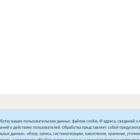
ОНУННАР
|
КОМПАНИЯ ТУҺУНАН
|
МАҔАҺЫЫННАР
|
АКЦИЯЛАР
|
аботку ваших пользовательских данных: файлов cookie, IP адреса, сведений 
ДИСКОНТНАЙ СИСТЕМА
|
ЮРИДИЧЕСКАЙ
|
ВАКАНСИЯЛАР
|
ведений о действиях пользователей. Обработка представляет собой предусмо
ьных данных» обзор, запись, систематизацию, накопление, хранение, уточне
аление, уничтожение обрабатываемых данных, и осуществляется в целях пол