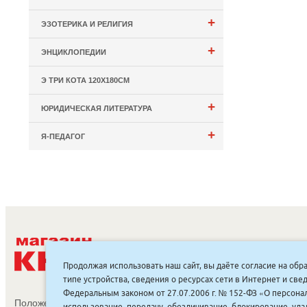
+
ЭЗОТЕРИКА И РЕЛИГИЯ
+
ЭНЦИКЛОПЕДИИ
Э ТРИ КОТА 120Х180СМ
+
ЮРИДИЧЕСКАЯ ЛИТЕРАТУРА
+
Я-ПЕДАГОГ
С
Продолжая использовать наш сайт, вы даёте согласие на обр
типе устройства, сведения о ресурсах сети в Интернет и с
Федеральным законом от 27.07.2006 г. № 152-ФЗ «О персонал
Положение об обработке и защите персональных данных
использование, передачу, обезличивание, блокирование, уд