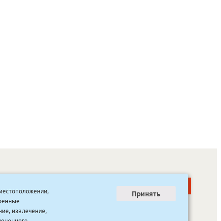
о местоположении,
Принять
тренные
ООО “Канцпроф”, ул. Красильникова, 8, строение 3
тел. 8(4112) 741-423
ние, извлечение,
info@bookmk.ru
ноценного