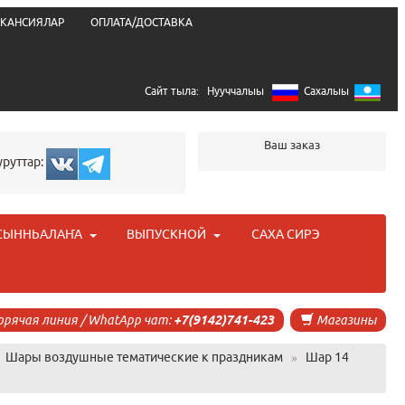
КАНСИЯЛАР
ОПЛАТА/ДОСТАВКА
Сайт тыла:
Нууччалыы
Сахалыы
Ваш заказ
уруттар:
СЫННЬАЛАҤА
ВЫПУСКНОЙ
САХА СИРЭ
орячая линия / WhatApp чат:
+7(9142)741-423
Магазины
»
Шары воздушные тематические к праздникам
»
Шар 14