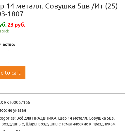
р 14 металл. Совушка 5цв /Ит (25)
03-1807
уб.
23 руб.
 stock
чество:
d to cart
U:
ЯКТ00067166
тор: не указан
tegories:
Всё для ПРАЗДНИКА
,
Шар 14 металл. Совушка 5цв
,
 воздушные
,
Шары воздушные тематические к праздникам