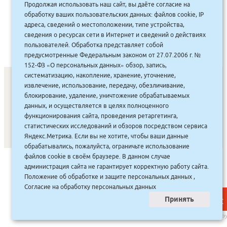
Продолжая использовать наш сайт, вы даёте согласие на
50.00
руб.
Купить
обработку ваших пользовательских данных: файлов cookie, IP
50 руб.
адреса, сведений о местоположении, типе устройства,
сведения о ресурсах сети в Интернет и сведений о действиях
пользователей. Обработка представляет собой
предусмотренные Федеральным законом от 27.07.2006 г. №
152-ФЗ «О персональных данных» обзор, запись,
систематизацию, накопление, хранение, уточнение,
извлечение, использование, передачу, обезличивание,
блокирование, удаление, уничтожение обрабатываемых
СОНУННАР
|
КОМПАНИЯ ТУҺУНАН
|
МАҔАҺЫЫННАР
|
данных, и осуществляется в целях полноценного
АКЦИЯЛАР
|
ДИСКОНТНАЙ СИСТЕМА
|
ЮРИДИЧЕСКАЙ
|
функционирования сайта, проведения ретаргетинга,
статистических исследований и обзоров посредством сервиса
ВАКАНСИЯЛАР
|
Яндекс.Метрика. Если вы не хотите, чтобы ваши данные
обрабатывались, пожалуйста, ограничьте использование
файлов cookie в своём браузере. В данном случае
САЙТ СОЗДАН:
ООО "ЭЙФОС"
. ИНФОРМАЦИОННЫЕ
администрация сайта не гарантирует корректную работу сайта.
ТЕХНОЛОГИИ
Положение об обработке и защите персональных данных
,
Согласие на обработку персональных данных
Принять
НАВЕР