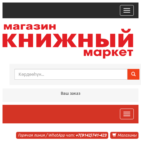
trk
Ваш заказ
trk
Горячая линия / WhatApp чат:
+7(9142)741-423
Магазины