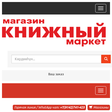
trk
Ваш заказ
trk
Горячая линия / WhatApp чат:
+7(9142)741-423
Магазины