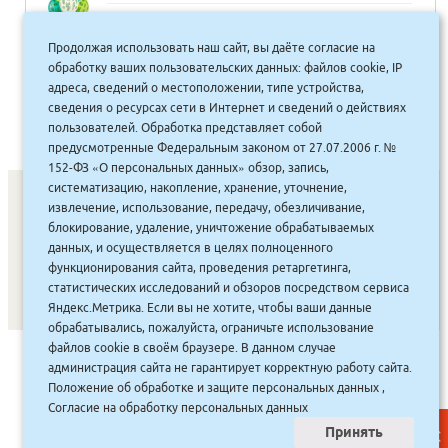
20.00
руб.
Продолжая использовать наш сайт, вы даёте согласие на
Купить
18 руб.
обработку ваших пользовательских данных: файлов cookie, IP
адреса, сведений о местоположении, типе устройства,
сведения о ресурсах сети в Интернет и сведений о действиях
пользователей. Обработка представляет собой
предусмотренные Федеральным законом от 27.07.2006 г. №
152-ФЗ «О персональных данных» обзор, запись,
систематизацию, накопление, хранение, уточнение,
извлечение, использование, передачу, обезличивание,
блокирование, удаление, уничтожение обрабатываемых
СОНУННАР
|
КОМПАНИЯ ТУҺУНАН
|
МАҔАҺЫЫННАР
|
данных, и осуществляется в целях полноценного
АКЦИЯЛАР
|
ДИСКОНТНАЙ СИСТЕМА
|
ЮРИДИЧЕСКАЙ
|
функционирования сайта, проведения ретаргетинга,
статистических исследований и обзоров посредством сервиса
ВАКАНСИЯЛАР
|
Яндекс.Метрика. Если вы не хотите, чтобы ваши данные
обрабатывались, пожалуйста, ограничьте использование
файлов cookie в своём браузере. В данном случае
САЙТ СОЗДАН:
ООО "ЭЙФОС"
. ИНФОРМАЦИОННЫЕ
администрация сайта не гарантирует корректную работу сайта.
ТЕХНОЛОГИИ
Положение об обработке и защите персональных данных
,
Согласие на обработку персональных данных
Принять