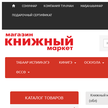
СОНУННАР
КОМПАНИЯ ТУҺУНАН
МАҔАҺЫЫННАР
ПОДАРОЧНЫЙ СЕРТИФИКАТ
ТАБААР ИСПИИҺЭГЭ
КИНИГЭ
ОСКУОЛА
ӨССӨ
Книжный м
КАТАЛОГ ТОВАРОВ
(обл)