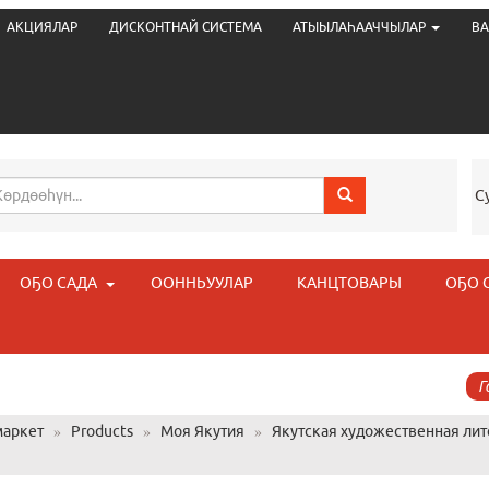
АКЦИЯЛАР
ДИСКОНТНАЙ СИСТЕМА
АТЫЫЛАҺААЧЧЫЛАР
ВА
С
ОҔО САДА
ООННЬУУЛАР
КАНЦТОВАРЫ
ОҔО 
Г
аркет
»
Products
»
Моя Якутия
»
Якутская художественная лит