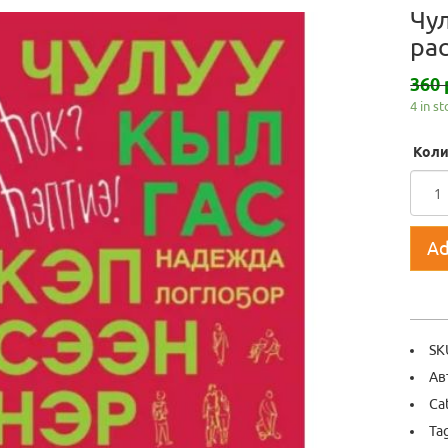
Чу
рас
360 
4 in s
Коли
Ad
SK
Ав
Ca
Ta