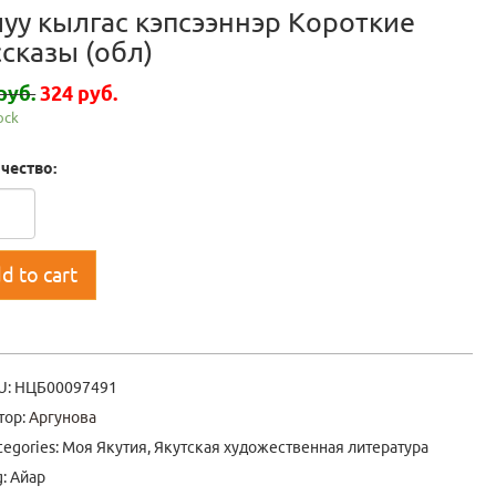
луу кылгас кэпсээннэр Короткие
сказы (обл)
руб.
324 руб.
tock
чество:
d to cart
U:
НЦБ00097491
тор:
Аргунова
tegories:
Моя Якутия
,
Якутская художественная литература
g:
Айар