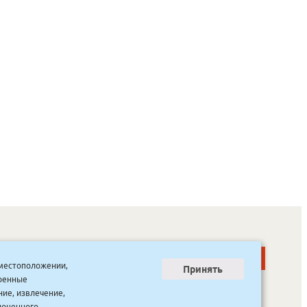
о местоположении,
Принять
тренные
ООО “Канцпроф”, ул. Красильникова, 8, строение 3
тел. 8(4112) 741-423
ние, извлечение,
info@bookmk.ru
ноценного