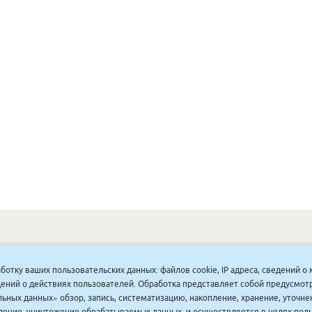
ОНУННАР
|
КОМПАНИЯ ТУҺУНАН
|
МАҔАҺЫЫННАР
|
АКЦИЯЛАР
|
аботку ваших пользовательских данных: файлов cookie, IP адреса, сведений 
ДИСКОНТНАЙ СИСТЕМА
|
ЮРИДИЧЕСКАЙ
|
ВАКАНСИЯЛАР
|
ведений о действиях пользователей. Обработка представляет собой предусмо
ьных данных» обзор, запись, систематизацию, накопление, хранение, уточне
аление, уничтожение обрабатываемых данных, и осуществляется в целях пол