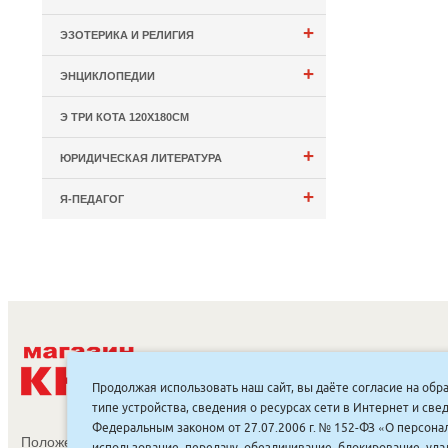
+
ЭЗОТЕРИКА И РЕЛИГИЯ
+
ЭНЦИКЛОПЕДИИ
Э ТРИ КОТА 120Х180СМ
+
ЮРИДИЧЕСКАЯ ЛИТЕРАТУРА
+
Я-ПЕДАГОГ
С
Продолжая использовать наш сайт, вы даёте согласие на обр
типе устройства, сведения о ресурсах сети в Интернет и с
Федеральным законом от 27.07.2006 г. № 152-ФЗ «О персонал
Положение об обработке и защите персональных данных
использование, передачу, обезличивание, блокирование, уд