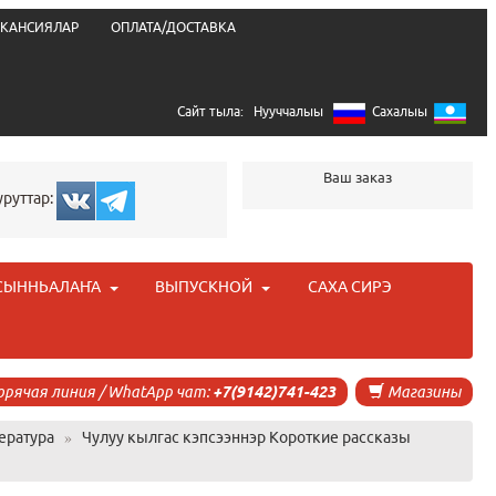
КАНСИЯЛАР
ОПЛАТА/ДОСТАВКА
Сайт тыла:
Нууччалыы
Сахалыы
Ваш заказ
уруттар:
СЫННЬАЛАҤА
ВЫПУСКНОЙ
САХА СИРЭ
орячая линия / WhatApp чат:
+7(9142)741-423
Магазины
ература
»
Чулуу кылгас кэпсээннэр Короткие рассказы