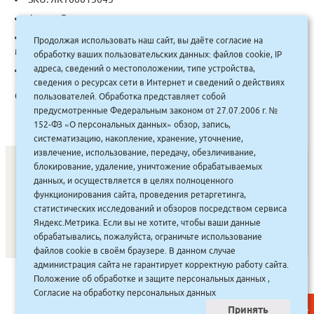
Автор:
Демичева
Categories:
Ваше здоровье
,
Советует Доктор (популярная
Продолжая использовать наш сайт, вы даёте согласие на
медицина)
обработку ваших пользовательских данных: файлов cookie, IP
адреса, сведений о местоположении, типе устройства,
Tag:
Эксмо
сведения о ресурсах сети в Интернет и сведений о действиях
Описание:
пользователей. Обработка представляет собой
предусмотренные Федеральным законом от 27.07.2006 г. №
152-ФЗ «О персональных данных» обзор, запись,
систематизацию, накопление, хранение, уточнение,
извлечение, использование, передачу, обезличивание,
блокирование, удаление, уничтожение обрабатываемых
данных, и осуществляется в целях полноценного
СОНУННАР
|
КОМПАНИЯ ТУҺУНАН
|
МАҔАҺЫЫННАР
|
функционирования сайта, проведения ретаргетинга,
статистических исследований и обзоров посредством сервиса
АКЦИЯЛАР
|
ДИСКОНТНАЙ СИСТЕМА
|
ЮРИДИЧЕСКАЙ
|
Яндекс.Метрика. Если вы не хотите, чтобы ваши данные
ВАКАНСИЯЛАР
|
обрабатывались, пожалуйста, ограничьте использование
файлов cookie в своём браузере. В данном случае
администрация сайта не гарантирует корректную работу сайта.
САЙТ СОЗДАН:
ООО "ЭЙФОС"
. ИНФОРМАЦИОННЫЕ
Положение об обработке и защите персональных данных
,
ТЕХНОЛОГИИ
Согласие на обработку персональных данных
Принять