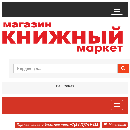
trk
Ваш заказ
trk
Горячая линия / WhatApp чат:
+7(9142)741-423
Магазины