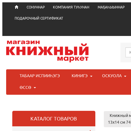
СОНУННАР
КОМПАНИЯ ТУҺУНАН
МАҔАҺЫЫННАР
ПОДАРОЧНЫЙ СЕРТИФИКАТ
ТАБААР ИСПИИҺЭГЭ
КИНИГЭ
ОСКУОЛА
ӨССӨ
Книжный м
КАТАЛОГ ТОВАРОВ
13х14 см 7