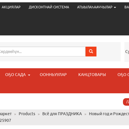
АКЦИЯЛАР
ДИСКОНТНАЙ СИСТЕМА
АТЫЫЛАҺААЧЧЫЛАР
ВА
С
ОҔО САДА
ООННЬУУЛАР
КАНЦТОВАРЫ
ОҔО 
Г
аркет
»
Products
»
Всё для ПРАЗДНИКА
»
Новый год и Рождес
425907