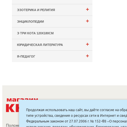
+
ЭЗОТЕРИКА И РЕЛИГИЯ
+
ЭНЦИКЛОПЕДИИ
Э ТРИ КОТА 120Х180СМ
+
ЮРИДИЧЕСКАЯ ЛИТЕРАТУРА
+
Я-ПЕДАГОГ
С
Продолжая использовать наш сайт, вы даёте согласие на обр
типе устройства, сведения о ресурсах сети в Интернет и с
Федеральным законом от 27.07.2006 г. № 152-ФЗ «О персонал
Положение об обработке и защите персональных данных
использование, передачу, обезличивание, блокирование, уд