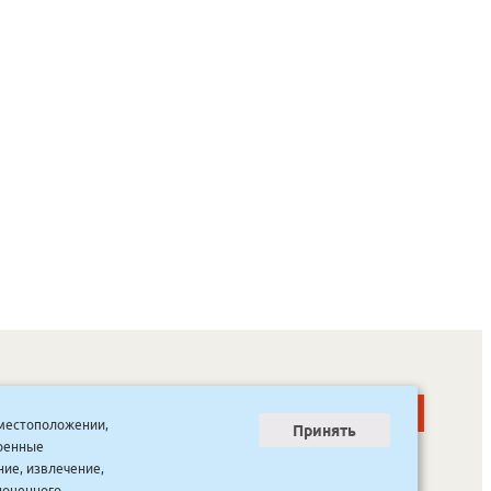
о местоположении,
Принять
тренные
ООО “Канцпроф”, ул. Красильникова, 8, строение 3
тел. 8(4112) 741-423
ние, извлечение,
info@bookmk.ru
ноценного