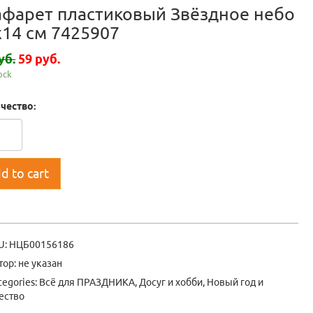
афарет пластиковый Звёздное небо
х14 см 7425907
уб.
59 руб.
tock
чество:
d to cart
U:
НЦБ00156186
тор: не указан
tegories:
Всё для ПРАЗДНИКА
,
Досуг и хобби
,
Новый год и
ество