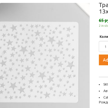
Тр
13
65 р
2 in s
Коли
Ad
SK
Ав
Ca
Рожд