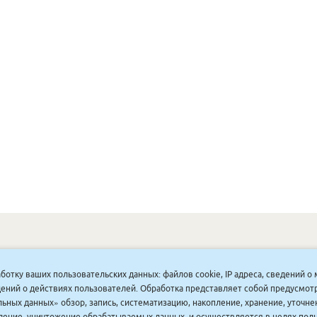
ОНУННАР
|
КОМПАНИЯ ТУҺУНАН
|
МАҔАҺЫЫННАР
|
АКЦИЯЛАР
|
аботку ваших пользовательских данных: файлов cookie, IP адреса, сведений 
ДИСКОНТНАЙ СИСТЕМА
|
ЮРИДИЧЕСКАЙ
|
ВАКАНСИЯЛАР
|
ведений о действиях пользователей. Обработка представляет собой предусмо
ьных данных» обзор, запись, систематизацию, накопление, хранение, уточне
аление, уничтожение обрабатываемых данных, и осуществляется в целях пол