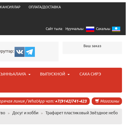
КАНСИЯЛАР
ОПЛАТА/ДОСТАВКА
Сайт тыла:
Нууччалыы
Сахалыы
Ваш заказ
уруттар:
СЫННЬАЛАҤА
ВЫПУСКНОЙ
САХА СИРЭ
орячая линия / WhatApp чат:
+7(9142)741-423
Магазины
тво
»
Досуг и хобби
»
Трафарет пластиковый Звёздное небо