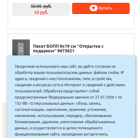
50.00
руб.
Купить
50 руб.
Пакет БОПП 9х19 см “Открытка с
подарком” 9673621
20.00
руб.
Продолжая использовать наш сайт, вы даёте согласие на
Купить
18 руб.
обработку ваших пользовательских данных: файлов cookie, IP
адреса, сведений о местоположении, типе устройства,
сведения о ресурсах сети в Интернет и сведений о действиях
пользователей. Обработка представляет собой
предусмотренные Федеральным законом от 27.07.2006 г. №
152-ФЗ «О персональных данных» обзор, запись,
систематизацию, накопление, хранение, уточнение,
извлечение, использование, передачу, обезличивание,
блокирование, удаление, уничтожение обрабатываемых
СОНУННАР
|
КОМПАНИЯ ТУҺУНАН
|
МАҔАҺЫЫННАР
|
данных, и осуществляется в целях полноценного
АКЦИЯЛАР
|
ДИСКОНТНАЙ СИСТЕМА
|
ЮРИДИЧЕСКАЙ
|
функционирования сайта, проведения ретаргетинга,