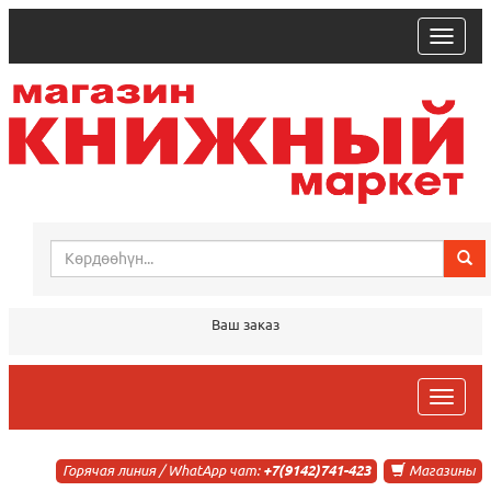
trk
Ваш заказ
trk
Горячая линия / WhatApp чат:
+7(9142)741-423
Магазины