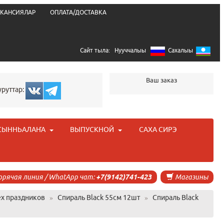
КАНСИЯЛАР
ОПЛАТА/ДОСТАВКА
Сайт тыла:
Нууччалыы
Сахалыы
Ваш заказ
уруттар:
СЫННЬАЛАҤА
ВЫПУСКНОЙ
САХА СИРЭ
орячая линия / WhatApp чат:
+7(9142)741-423
Магазины
х праздников
»
Спираль Black 55см 12шт
»
Спираль Black