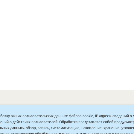
ОНУННАР
|
КОМПАНИЯ ТУҺУНАН
|
МАҔАҺЫЫННАР
|
АКЦИЯЛАР
|
аботку ваших пользовательских данных: файлов cookie, IP адреса, сведений 
ДИСКОНТНАЙ СИСТЕМА
|
ЮРИДИЧЕСКАЙ
|
ВАКАНСИЯЛАР
|
ведений о действиях пользователей. Обработка представляет собой предусмо
ьных данных» обзор, запись, систематизацию, накопление, хранение, уточне
аление, уничтожение обрабатываемых данных, и осуществляется в целях пол