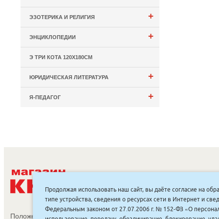
+
ЭЗОТЕРИКА И РЕЛИГИЯ
+
ЭНЦИКЛОПЕДИИ
Э ТРИ КОТА 120Х180СМ
+
ЮРИДИЧЕСКАЯ ЛИТЕРАТУРА
+
Я-ПЕДАГОГ
С
Продолжая использовать наш сайт, вы даёте согласие на обр
типе устройства, сведения о ресурсах сети в Интернет и с
Федеральным законом от 27.07.2006 г. № 152-ФЗ «О персонал
Положение об обработке и защите персональных данных
использование, передачу, обезличивание, блокирование, уд