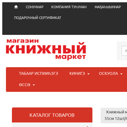
СОНУННАР
КОМПАНИЯ ТУҺУНАН
МАҔАҺЫЫННАР
ПОДАРОЧНЫЙ СЕРТИФИКАТ
ТАБААР ИСПИИҺЭГЭ
КИНИГЭ
ОСКУОЛА
ӨССӨ
Книжный м
КАТАЛОГ ТОВАРОВ
55см 12шт/