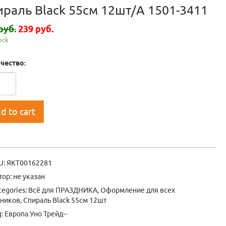
ираль Black 55см 12шт/A 1501-3411
руб.
239 руб.
tock
чество:
d to cart
U:
ЯКТ00162281
тор: не указан
tegories:
Всё для ПРАЗДНИКА
,
Оформление для всех
дников
,
Спираль Black 55см 12шт
g:
Европа Уно Трейд--