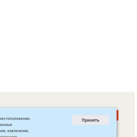
о местоположении,
Принять
тренные
ООО “Канцпроф”, ул. Красильникова, 8, строение 3
тел. 8(4112) 741-423
ние, извлечение,
info@bookmk.ru
ноценного