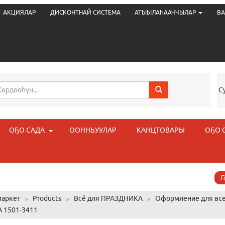
АКЦИЯЛАР
ДИСКОНТНАЙ СИСТЕМА
АТЫЫЛАҺААЧЧЫЛАР
ВА
С
ОҔО САДА
ООННЬУУЛАР
КАНЦТОВАРЫ
ОҔО 
Г
аркет
»
Products
»
Всё для ПРАЗДНИКА
»
Оформление для все
A 1501-3411