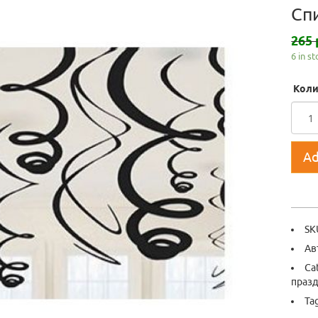
Сп
265 
6 in s
Коли
Ad
SK
Ав
Ca
праз
Ta