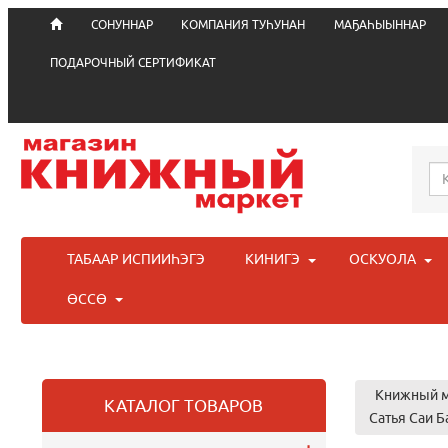
СОНУННАР
КОМПАНИЯ ТУҺУНАН
МАҔАҺЫЫННАР
ПОДАРОЧНЫЙ СЕРТИФИКАТ
ТАБААР ИСПИИҺЭГЭ
КИНИГЭ
ОСКУОЛА
ӨССӨ
Книжный м
КАТАЛОГ ТОВАРОВ
Сатья Саи Ба