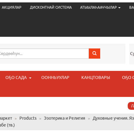
АКЦИЯЛАР
ДИСКОНТНАЙ СИСТЕМА
АТЫЫЛАҺААЧЧЫЛАР
ВА
С
ОҔО САДА
ООННЬУУЛАР
КАНЦТОВАРЫ
ОҔО 
Г
аркет
»
Products
»
Эзотерика и Религия
»
Духовные учения. Я
бе (тв.)