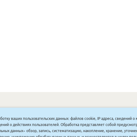
ОНУННАР
|
КОМПАНИЯ ТУҺУНАН
|
МАҔАҺЫЫННАР
|
АКЦИЯЛАР
|
аботку ваших пользовательских данных: файлов cookie, IP адреса, сведений 
ДИСКОНТНАЙ СИСТЕМА
|
ЮРИДИЧЕСКАЙ
|
ВАКАНСИЯЛАР
|
ведений о действиях пользователей. Обработка представляет собой предусмо
ьных данных» обзор, запись, систематизацию, накопление, хранение, уточне
аление, уничтожение обрабатываемых данных, и осуществляется в целях пол