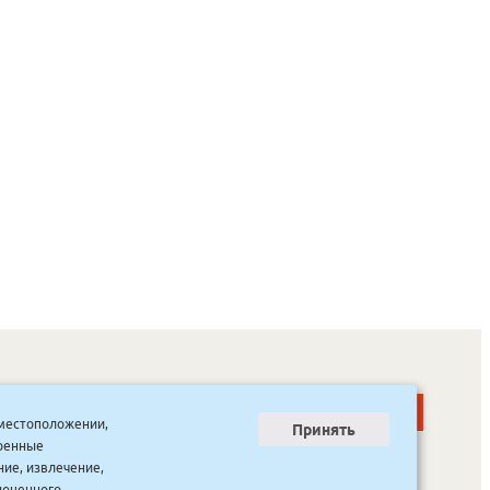
о местоположении,
Принять
тренные
ООО “Канцпроф”, ул. Красильникова, 8, строение 3
тел. 8(4112) 741-423
ние, извлечение,
info@bookmk.ru
ноценного