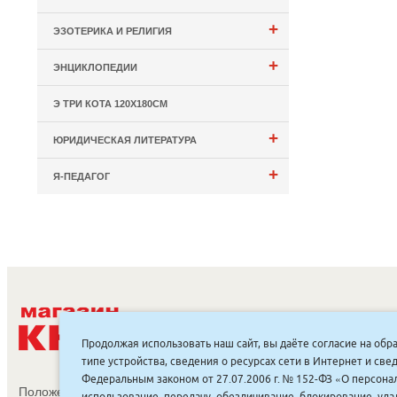
+
ЭЗОТЕРИКА И РЕЛИГИЯ
+
ЭНЦИКЛОПЕДИИ
Э ТРИ КОТА 120Х180СМ
+
ЮРИДИЧЕСКАЯ ЛИТЕРАТУРА
+
Я-ПЕДАГОГ
С
Продолжая использовать наш сайт, вы даёте согласие на обр
типе устройства, сведения о ресурсах сети в Интернет и с
Федеральным законом от 27.07.2006 г. № 152-ФЗ «О персонал
Положение об обработке и защите персональных данных
использование, передачу, обезличивание, блокирование, уд