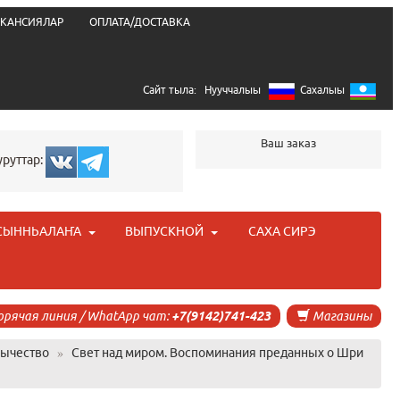
КАНСИЯЛАР
ОПЛАТА/ДОСТАВКА
Сайт тыла:
Нууччалыы
Сахалыы
Ваш заказ
уруттар:
СЫННЬАЛАҤА
ВЫПУСКНОЙ
САХА СИРЭ
орячая линия / WhatApp чат:
+7(9142)741-423
Магазины
зычество
»
Свет над миром. Воспоминания преданных о Шри