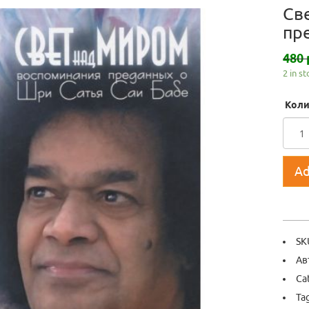
Св
пр
480 
2 in s
Коли
Ad
SK
Ав
Ca
Ta