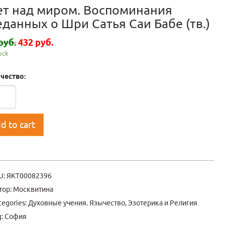
ет над миром. Воспоминания
еданных о Шри Сатья Саи Бабе (тв.)
руб.
432 руб.
tock
чество:
d to cart
U:
ЯКТ00082396
тор:
Москвитина
tegories:
Духовные учения. Язычество
,
Эзотерика и Религия
g:
София