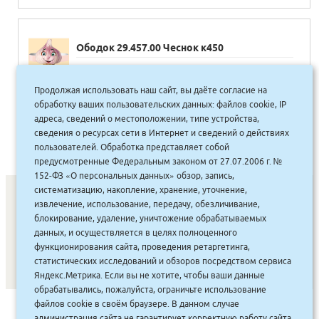
Ободок 29.457.00 Чеснок к450
35.00
руб.
Продолжая использовать наш сайт, вы даёте согласие на
Купить
32 руб.
обработку ваших пользовательских данных: файлов cookie, IP
адреса, сведений о местоположении, типе устройства,
сведения о ресурсах сети в Интернет и сведений о действиях
пользователей. Обработка представляет собой
предусмотренные Федеральным законом от 27.07.2006 г. №
152-ФЗ «О персональных данных» обзор, запись,
систематизацию, накопление, хранение, уточнение,
извлечение, использование, передачу, обезличивание,
блокирование, удаление, уничтожение обрабатываемых
СОНУННАР
|
КОМПАНИЯ ТУҺУНАН
|
МАҔАҺЫЫННАР
|
данных, и осуществляется в целях полноценного
АКЦИЯЛАР
|
ДИСКОНТНАЙ СИСТЕМА
|
ЮРИДИЧЕСКАЙ
|
функционирования сайта, проведения ретаргетинга,
статистических исследований и обзоров посредством сервиса
ВАКАНСИЯЛАР
|
Яндекс.Метрика. Если вы не хотите, чтобы ваши данные
обрабатывались, пожалуйста, ограничьте использование
файлов cookie в своём браузере. В данном случае
САЙТ СОЗДАН:
ООО "ЭЙФОС"
. ИНФОРМАЦИОННЫЕ
администрация сайта не гарантирует корректную работу сайта.