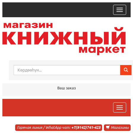
trk
Ваш заказ
trk
Горячая линия / WhatApp чат:
+7(9142)741-423
Магазины