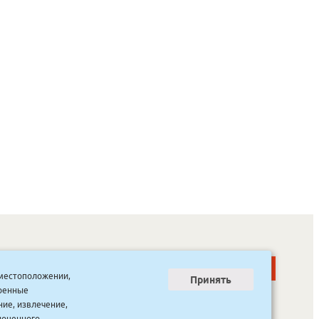
о местоположении,
Принять
тренные
ООО “Канцпроф”, ул. Красильникова, 8, строение 3
тел. 8(4112) 741-423
ние, извлечение,
info@bookmk.ru
ноценного