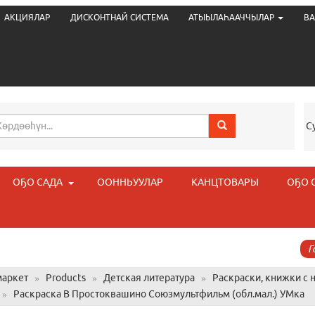
АКЦИЯЛАР
ДИСКОНТНАЙ СИСТЕМА
АТЫЫЛАҺААЧЧЫЛАР
ВА
С
ОҔО САДА
ООННЬУУЛАР
КАНЦТОВАРЫ
ОҔО 
Г
аркет
»
Products
»
Детская литература
»
Раскраски, книжки с 
»
Раскраска В Простоквашино Союзмультфильм (обл.мал.) УМка