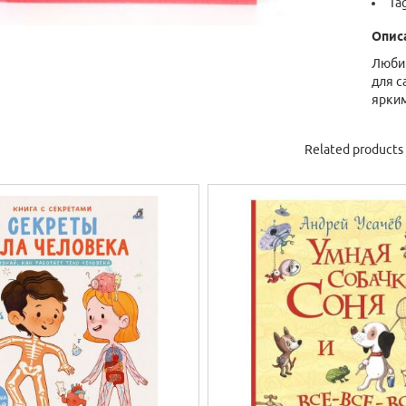
Ta
Опис
Любим
для с
ярким
Related products