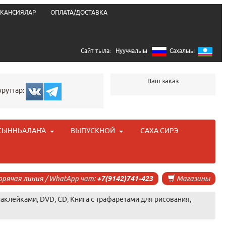
КАНСИЯЛАР
ОПЛАТА/ДОСТАВКА
Сайт тыла:
Нууччалыы
Сахалыы
Ваш заказ
уруттар:
СЫННЬАЛАҤА
ВЫПУСКНОЙ
САХА СИРЭ
орячая линия / WhatApp чат:
+7(9142)741-423
Магазины
наклейками, DVD, CD, Книга с трафаретами для рисования,