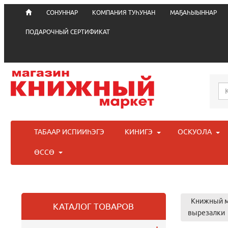
СОНУННАР
КОМПАНИЯ ТУҺУНАН
МАҔАҺЫЫННАР
ПОДАРОЧНЫЙ СЕРТИФИКАТ
ТАБААР ИСПИИҺЭГЭ
КИНИГЭ
ОСКУОЛА
ӨССӨ
Книжный м
КАТАЛОГ ТОВАРОВ
вырезалки