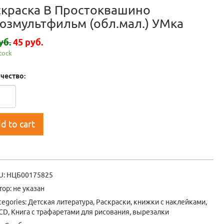
скраска В Простоквашино
юзмультфильм (обл.мал.) УМка
уб.
45 руб.
stock
чество:
d to cart
U:
НЦБ00175825
тор: не указан
tegories:
Детская литература
,
Раскраски, книжки с наклейками,
CD, Книга с трафаретами для рисования, вырезалки