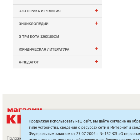
+
ЭЗОТЕРИКА И РЕЛИГИЯ
+
ЭНЦИКЛОПЕДИИ
Э ТРИ КОТА 120Х180СМ
+
ЮРИДИЧЕСКАЯ ЛИТЕРАТУРА
+
Я-ПЕДАГОГ
С
Продолжая использовать наш сайт, вы даёте согласие на обр
типе устройства, сведения о ресурсах сети в Интернет и с
Федеральным законом от 27.07.2006 г. № 152-ФЗ «О персонал
Положение об обработке и защите персональных данных
использование, передачу, обезличивание, блокирование, уд