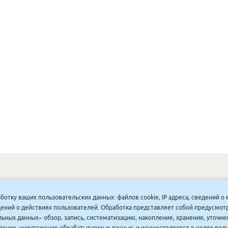
ОНУННАР
|
КОМПАНИЯ ТУҺУНАН
|
МАҔАҺЫЫННАР
|
АКЦИЯЛАР
|
аботку ваших пользовательских данных: файлов cookie, IP адреса, сведений 
ДИСКОНТНАЙ СИСТЕМА
|
ЮРИДИЧЕСКАЙ
|
ВАКАНСИЯЛАР
|
ведений о действиях пользователей. Обработка представляет собой предусмо
ьных данных» обзор, запись, систематизацию, накопление, хранение, уточне
аление, уничтожение обрабатываемых данных, и осуществляется в целях пол