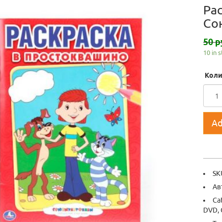
Ра
Со
50 р
10 in 
Коли
Ad
SK
Ав
Ca
DVD, 