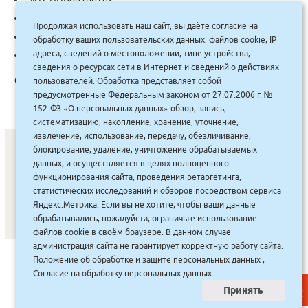
Автор:
Тур
Продолжая использовать наш сайт, вы даёте согласие на
Categories:
Психология
,
Психология детей и подростков
обработку ваших пользовательских данных: файлов cookie, IP
адреса, сведений о местоположении, типе устройства,
Tag:
Бомбора
сведения о ресурсах сети в Интернет и сведений о действиях
Описание:
пользователей. Обработка представляет собой
предусмотренные Федеральным законом от 27.07.2006 г. №
152-ФЗ «О персональных данных» обзор, запись,
систематизацию, накопление, хранение, уточнение,
извлечение, использование, передачу, обезличивание,
блокирование, удаление, уничтожение обрабатываемых
данных, и осуществляется в целях полноценного
СОНУННАР
|
КОМПАНИЯ ТУҺУНАН
|
МАҔАҺЫЫННАР
|
функционирования сайта, проведения ретаргетинга,
статистических исследований и обзоров посредством сервиса
АКЦИЯЛАР
|
ДИСКОНТНАЙ СИСТЕМА
|
ЮРИДИЧЕСКАЙ
|
Яндекс.Метрика. Если вы не хотите, чтобы ваши данные
ВАКАНСИЯЛАР
|
обрабатывались, пожалуйста, ограничьте использование
файлов cookie в своём браузере. В данном случае
администрация сайта не гарантирует корректную работу сайта.
САЙТ СОЗДАН:
ООО "ЭЙФОС"
. ИНФОРМАЦИОННЫЕ
Положение об обработке и защите персональных данных
,
ТЕХНОЛОГИИ
Согласие на обработку персональных данных
Принять