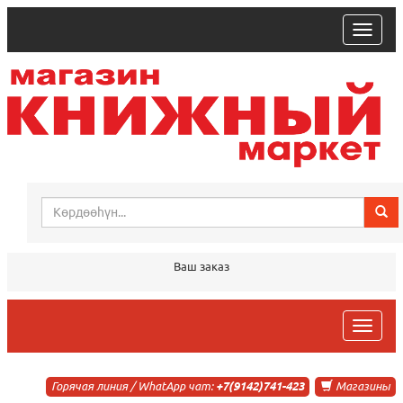
trk
Ваш заказ
trk
Горячая линия / WhatApp чат:
+7(9142)741-423
Магазины