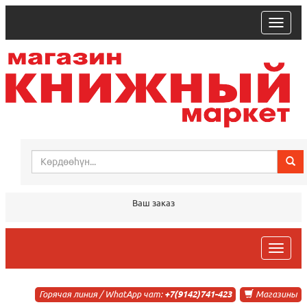
trk
Ваш заказ
trk
Горячая линия / WhatApp чат:
+7(9142)741-423
Магазины