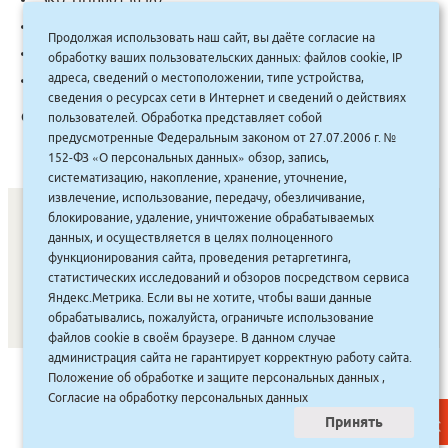
Автор:
Клячко
Продолжая использовать наш сайт, вы даёте согласие на
Categories:
Ваше здоровье
,
Диета
обработку ваших пользовательских данных: файлов cookie, IP
адреса, сведений о местоположении, типе устройства,
Tag:
АСТ
сведения о ресурсах сети в Интернет и сведений о действиях
Описание:
пользователей. Обработка представляет собой
предусмотренные Федеральным законом от 27.07.2006 г. №
152-ФЗ «О персональных данных» обзор, запись,
систематизацию, накопление, хранение, уточнение,
извлечение, использование, передачу, обезличивание,
блокирование, удаление, уничтожение обрабатываемых
данных, и осуществляется в целях полноценного
СОНУННАР
|
КОМПАНИЯ ТУҺУНАН
|
МАҔАҺЫЫННАР
|
функционирования сайта, проведения ретаргетинга,
статистических исследований и обзоров посредством сервиса
АКЦИЯЛАР
|
ДИСКОНТНАЙ СИСТЕМА
|
ЮРИДИЧЕСКАЙ
|
Яндекс.Метрика. Если вы не хотите, чтобы ваши данные
ВАКАНСИЯЛАР
|
обрабатывались, пожалуйста, ограничьте использование
файлов cookie в своём браузере. В данном случае
администрация сайта не гарантирует корректную работу сайта.
САЙТ СОЗДАН:
ООО "ЭЙФОС"
. ИНФОРМАЦИОННЫЕ
Положение об обработке и защите персональных данных
,
ТЕХНОЛОГИИ
Согласие на обработку персональных данных
Принять