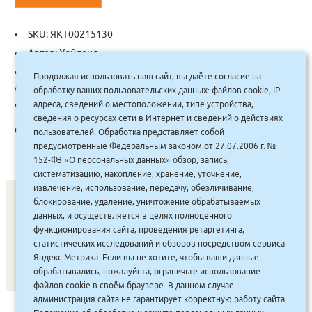
SKU:
ЯКТ00215130
Автор:
Хайленд
Categories:
Компьютерная литература
,
Программирование
Продолжая использовать наш сайт, вы даёте согласие на
для детей
обработку ваших пользовательских данных: файлов cookie, IP
Tag:
Бомбора
адреса, сведений о местоположении, типе устройства,
сведения о ресурсах сети в Интернет и сведений о действиях
Описание:
пользователей. Обработка представляет собой
предусмотренные Федеральным законом от 27.07.2006 г. №
152-ФЗ «О персональных данных» обзор, запись,
систематизацию, накопление, хранение, уточнение,
извлечение, использование, передачу, обезличивание,
блокирование, удаление, уничтожение обрабатываемых
данных, и осуществляется в целях полноценного
СОНУННАР
|
КОМПАНИЯ ТУҺУНАН
|
МАҔАҺЫЫННАР
|
функционирования сайта, проведения ретаргетинга,
статистических исследований и обзоров посредством сервиса
АКЦИЯЛАР
|
ДИСКОНТНАЙ СИСТЕМА
|
ЮРИДИЧЕСКАЙ
|
Яндекс.Метрика. Если вы не хотите, чтобы ваши данные
ВАКАНСИЯЛАР
|
обрабатывались, пожалуйста, ограничьте использование
файлов cookie в своём браузере. В данном случае
администрация сайта не гарантирует корректную работу сайта.
САЙТ СОЗДАН:
ООО "ЭЙФОС"
. ИНФОРМАЦИОННЫЕ