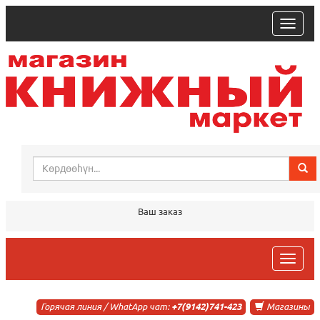
trk
Ваш заказ
trk
Горячая линия / WhatApp чат:
+7(9142)741-423
Магазины