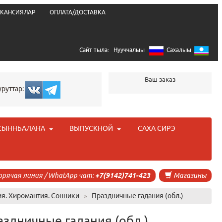
КАНСИЯЛАР
ОПЛАТА/ДОСТАВКА
Сайт тыла:
Нууччалыы
Сахалыы
Ваш заказ
уруттар:
СЫННЬАЛАҤА
ВЫПУСКНОЙ
САХА СИРЭ
орячая линия / WhatApp чат:
+7(9142)741-423
Магазины
ия. Хиромантия. Сонники
»
Праздничные гадания (обл.)
аздничные гадания (обл.)