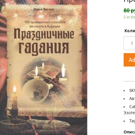
80 р
2 in s
Коли
Ad
SK
Ав
Ca
Эзоте
Ta
Опис