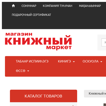
СОНУННАР
КОМПАНИЯ ТУҺУНАН
МАҔАҺЫЫННАР
ПОДАРОЧНЫЙ СЕРТИФИКАТ
ТАБААР ИСПИИҺЭГЭ
КИНИГЭ
ОСКУОЛА
ӨССӨ
Книжный м
КАТАЛОГ ТОВАРОВ