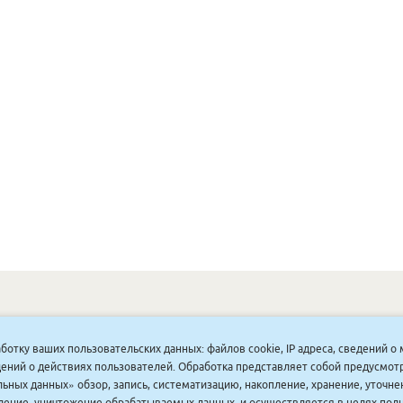
ОНУННАР
|
КОМПАНИЯ ТУҺУНАН
|
МАҔАҺЫЫННАР
|
АКЦИЯЛАР
|
аботку ваших пользовательских данных: файлов cookie, IP адреса, сведений 
ДИСКОНТНАЙ СИСТЕМА
|
ЮРИДИЧЕСКАЙ
|
ВАКАНСИЯЛАР
|
ведений о действиях пользователей. Обработка представляет собой предусмо
ьных данных» обзор, запись, систематизацию, накопление, хранение, уточне
аление, уничтожение обрабатываемых данных, и осуществляется в целях пол