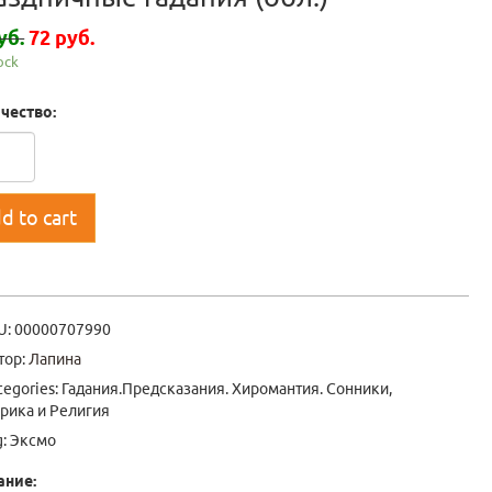
уб.
72 руб.
tock
чество:
d to cart
U:
00000707990
тор:
Лапина
tegories:
Гадания.Предсказания. Хиромантия. Сонники
,
рика и Религия
g:
Эксмо
ание: