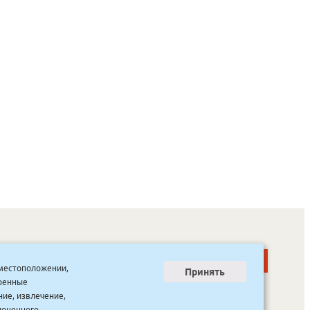
о местоположении,
Принять
тренные
ООО “Канцпроф”, ул. Красильникова, 8, строение 3
тел. 8(4112) 741-423
ние, извлечение,
info@bookmk.ru
ноценного