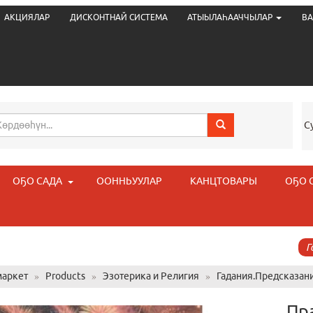
АКЦИЯЛАР
ДИСКОНТНАЙ СИСТЕМА
АТЫЫЛАҺААЧЧЫЛАР
ВА
С
ОҔО САДА
ООННЬУУЛАР
КАНЦТОВАРЫ
ОҔО 
Г
аркет
»
Products
»
Эзотерика и Религия
»
Гадания.Предсказан
Пр