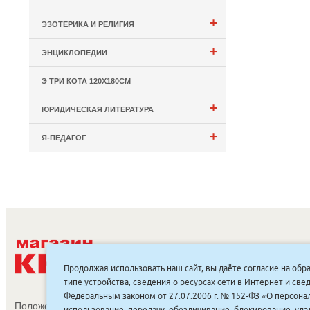
+
ЭЗОТЕРИКА И РЕЛИГИЯ
+
ЭНЦИКЛОПЕДИИ
Э ТРИ КОТА 120Х180СМ
+
ЮРИДИЧЕСКАЯ ЛИТЕРАТУРА
+
Я-ПЕДАГОГ
С
Продолжая использовать наш сайт, вы даёте согласие на обр
типе устройства, сведения о ресурсах сети в Интернет и с
Федеральным законом от 27.07.2006 г. № 152-ФЗ «О персонал
Положение об обработке и защите персональных данных
использование, передачу, обезличивание, блокирование, уд