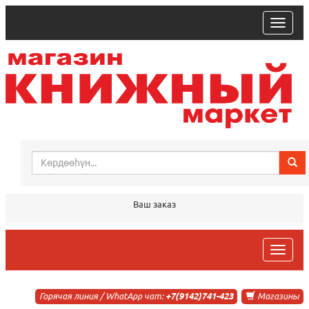
trk
Ваш заказ
trk
Горячая линия / WhatApp чат:
+7(9142)741-423
Магазины