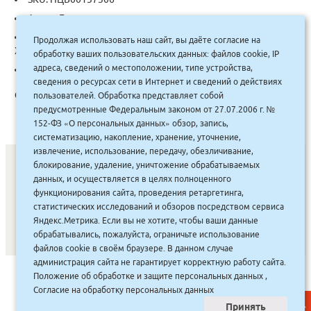
Автор:
Булычев
Categories:
Проза современная отечественная
,
Продолжая использовать наш сайт, вы даёте согласие на
Художественная литература
обработку ваших пользовательских данных: файлов cookie, IP
адреса, сведений о местоположении, типе устройства,
Tag:
АСТ
сведения о ресурсах сети в Интернет и сведений о действиях
Описание:
пользователей. Обработка представляет собой
предусмотренные Федеральным законом от 27.07.2006 г. №
152-ФЗ «О персональных данных» обзор, запись,
систематизацию, накопление, хранение, уточнение,
извлечение, использование, передачу, обезличивание,
блокирование, удаление, уничтожение обрабатываемых
данных, и осуществляется в целях полноценного
СОНУННАР
|
КОМПАНИЯ ТУҺУНАН
|
МАҔАҺЫЫННАР
|
функционирования сайта, проведения ретаргетинга,
статистических исследований и обзоров посредством сервиса
АКЦИЯЛАР
|
ДИСКОНТНАЙ СИСТЕМА
|
ЮРИДИЧЕСКАЙ
|
Яндекс.Метрика. Если вы не хотите, чтобы ваши данные
ВАКАНСИЯЛАР
|
обрабатывались, пожалуйста, ограничьте использование
файлов cookie в своём браузере. В данном случае
администрация сайта не гарантирует корректную работу сайта.
САЙТ СОЗДАН:
ООО "ЭЙФОС"
. ИНФОРМАЦИОННЫЕ
Положение об обработке и защите персональных данных
,
ТЕХНОЛОГИИ
Согласие на обработку персональных данных
Принять