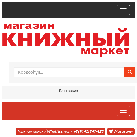
trk
Ваш заказ
trk
Горячая линия / WhatApp чат:
+7(9142)741-423
Магазины