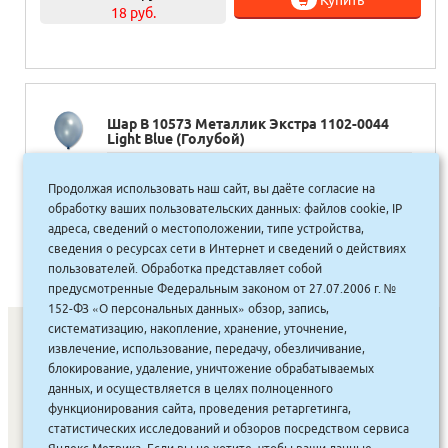
18 руб.
Шар В 10573 Металлик Экстра 1102-0044
Light Blue (Голубой)
20.00
руб.
Продолжая использовать наш сайт, вы даёте согласие на
Купить
18 руб.
обработку ваших пользовательских данных: файлов cookie, IP
адреса, сведений о местоположении, типе устройства,
сведения о ресурсах сети в Интернет и сведений о действиях
пользователей. Обработка представляет собой
предусмотренные Федеральным законом от 27.07.2006 г. №
152-ФЗ «О персональных данных» обзор, запись,
систематизацию, накопление, хранение, уточнение,
извлечение, использование, передачу, обезличивание,
блокирование, удаление, уничтожение обрабатываемых
СОНУННАР
|
КОМПАНИЯ ТУҺУНАН
|
МАҔАҺЫЫННАР
|
данных, и осуществляется в целях полноценного
АКЦИЯЛАР
|
ДИСКОНТНАЙ СИСТЕМА
|
ЮРИДИЧЕСКАЙ
|
функционирования сайта, проведения ретаргетинга,
статистических исследований и обзоров посредством сервиса
ВАКАНСИЯЛАР
|