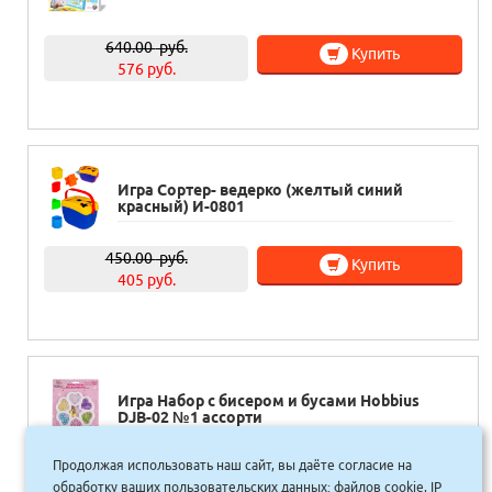
640.00
руб.
Купить
576 руб.
Игра Сортер- ведерко (желтый синий
красный) И-0801
450.00
руб.
Купить
405 руб.
Игра Набор с бисером и бусами Hobbius
DJB-02 №1 ассорти
Продолжая использовать наш сайт, вы даёте согласие на
310.00
руб.
Купить
обработку ваших пользовательских данных: файлов cookie, IP
310 руб.