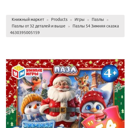
Книжный маркет
»
Products
»
Игры
»
Пазлы
»
Пазлы от 32 деталей и выше
»
Пазлы 54 Зимняя сказка
4630395005159