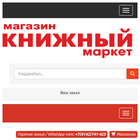
trk
Ваш заказ
trk
Горячая линия / WhatApp чат:
+7(9142)741-423
Магазины