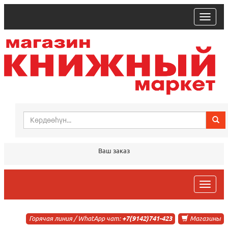
trk
Ваш заказ
trk
Горячая линия / WhatApp чат:
+7(9142)741-423
Магазины