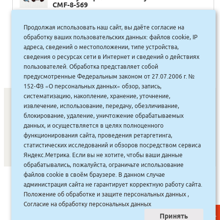
CMF-8-569
Продолжая использовать наш сайт, вы даёте согласие на
555.00
руб.
Купить
обработку ваших пользовательских данных: файлов cookie, IP
555 руб.
адреса, сведений о местоположении, типе устройства,
сведения о ресурсах сети в Интернет и сведений о действиях
пользователей. Обработка представляет собой
предусмотренные Федеральным законом от 27.07.2006 г. №
152-ФЗ «О персональных данных» обзор, запись,
систематизацию, накопление, хранение, уточнение,
извлечение, использование, передачу, обезличивание,
блокирование, удаление, уничтожение обрабатываемых
СОНУННАР
|
КОМПАНИЯ ТУҺУНАН
|
МАҔАҺЫЫННАР
|
данных, и осуществляется в целях полноценного
АКЦИЯЛАР
|
ДИСКОНТНАЙ СИСТЕМА
|
ЮРИДИЧЕСКАЙ
|
функционирования сайта, проведения ретаргетинга,
статистических исследований и обзоров посредством сервиса
ВАКАНСИЯЛАР
|
Яндекс.Метрика. Если вы не хотите, чтобы ваши данные
обрабатывались, пожалуйста, ограничьте использование
файлов cookie в своём браузере. В данном случае
САЙТ СОЗДАН:
ООО "ЭЙФОС"
. ИНФОРМАЦИОННЫЕ
администрация сайта не гарантирует корректную работу сайта.
ТЕХНОЛОГИИ
Положение об обработке и защите персональных данных
,
Согласие на обработку персональных данных
Принять