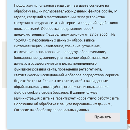
Продолжая использовать наш сайт, вы даёте согласие на
235.00
руб.
Купить
обработку ваших пользовательских данных: файлов cookie, IP
212 руб.
адреса, сведений о местоположении, типе устройства,
сведения о ресурсах сети в Интернет и сведений о действиях
пользователей. Обработка представляет собой
предусмотренные Федеральным законом от 27.07.2006 г. №
152-ФЗ «О персональных данных» обзор, запись,
систематизацию, накопление, хранение, уточнение,
извлечение, использование, передачу, обезличивание,
блокирование, удаление, уничтожение обрабатываемых
СОНУННАР
|
КОМПАНИЯ ТУҺУНАН
|
МАҔАҺЫЫННАР
|
данных, и осуществляется в целях полноценного
функционирования сайта, проведения ретаргетинга,
АКЦИЯЛАР
|
ДИСКОНТНАЙ СИСТЕМА
|
ЮРИДИЧЕСКАЙ
|
статистических исследований и обзоров посредством сервиса
ВАКАНСИЯЛАР
|
Яндекс.Метрика. Если вы не хотите, чтобы ваши данные
обрабатывались, пожалуйста, ограничьте использование
файлов cookie в своём браузере. В данном случае
САЙТ СОЗДАН:
ООО "ЭЙФОС"
. ИНФОРМАЦИОННЫЕ
администрация сайта не гарантирует корректную работу сайта.
ТЕХНОЛОГИИ
Положение об обработке и защите персональных данных
,
Согласие на обработку персональных данных
Принять
НАВЕР