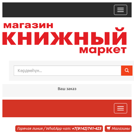
trk
Ваш заказ
trk
Горячая линия / WhatApp чат:
+7(9142)741-423
Магазины