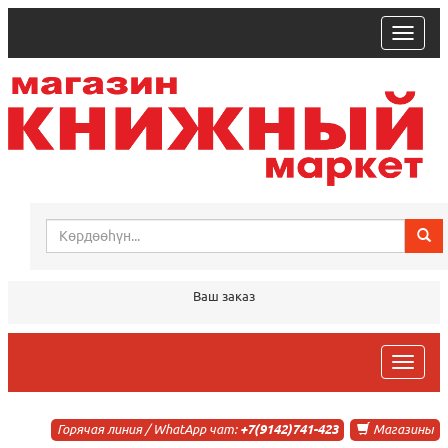
trk
Ваш заказ
trk
Горячая линия / WhatApp чат:
+7(9142)741-423
Магазины