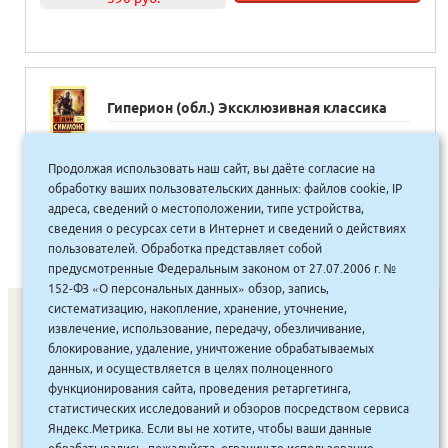
Гиперион (обл.) Эксклюзивная классика
725.00
руб.
Продолжая использовать наш сайт, вы даёте согласие на
Купить
653 руб.
обработку ваших пользовательских данных: файлов cookie, IP
адреса, сведений о местоположении, типе устройства,
сведения о ресурсах сети в Интернет и сведений о действиях
пользователей. Обработка представляет собой
предусмотренные Федеральным законом от 27.07.2006 г. №
152-ФЗ «О персональных данных» обзор, запись,
систематизацию, накопление, хранение, уточнение,
извлечение, использование, передачу, обезличивание,
блокирование, удаление, уничтожение обрабатываемых
СОНУННАР
|
КОМПАНИЯ ТУҺУНАН
|
МАҔАҺЫЫННАР
|
данных, и осуществляется в целях полноценного
АКЦИЯЛАР
|
ДИСКОНТНАЙ СИСТЕМА
|
ЮРИДИЧЕСКАЙ
|
функционирования сайта, проведения ретаргетинга,
статистических исследований и обзоров посредством сервиса
ВАКАНСИЯЛАР
|
Яндекс.Метрика. Если вы не хотите, чтобы ваши данные