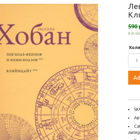
Ле
Кл
590 
6 in s
Коли
Ad
SK
Ав
Ca
литер