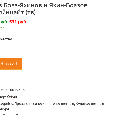
в Боаз-Яхинов и Яхин-Боазов
яйнцайт (тв)
руб.
531 руб.
tock
чество:
d to cart
U:
ЯКТ00157538
тор:
Хобан
tegories:
Проза классическая отечественная
,
Художественная
атура