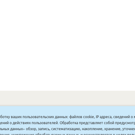
ОНУННАР
|
КОМПАНИЯ ТУҺУНАН
|
МАҔАҺЫЫННАР
|
АКЦИЯЛАР
|
аботку ваших пользовательских данных: файлов cookie, IP адреса, сведений 
ДИСКОНТНАЙ СИСТЕМА
|
ЮРИДИЧЕСКАЙ
|
ВАКАНСИЯЛАР
|
ведений о действиях пользователей. Обработка представляет собой предусмо
ьных данных» обзор, запись, систематизацию, накопление, хранение, уточне
аление, уничтожение обрабатываемых данных, и осуществляется в целях пол