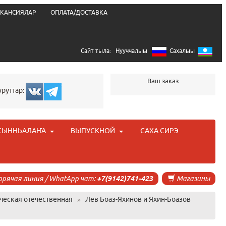
КАНСИЯЛАР
ОПЛАТА/ДОСТАВКА
Сайт тыла:
Нууччалыы
Сахалыы
Ваш заказ
уруттар:
СЫННЬАЛАҤА
ВЫПУСКНОЙ
САХА СИРЭ
орячая линия / WhatApp чат:
+7(9142)741-423
Магазины
ческая отечественная
»
Лев Боаз-Яхинов и Яхин-Боазов