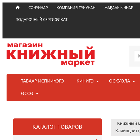
СОНУННАР
КОМПАНИЯ ТУҺУНАН
МАҔАҺЫЫННАР
ПОДАРОЧНЫЙ СЕРТИФИКАТ
ТАБААР ИСПИИҺЭГЭ
КИНИГЭ
ОСКУОЛА
ӨССӨ
Книжный м
КАТАЛОГ ТОВАРОВ
Кляйнцайт (