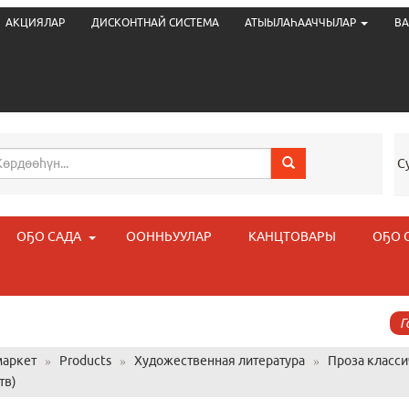
АКЦИЯЛАР
ДИСКОНТНАЙ СИСТЕМА
АТЫЫЛАҺААЧЧЫЛАР
ВА
С
ОҔО САДА
ООННЬУУЛАР
КАНЦТОВАРЫ
ОҔО 
Г
аркет
»
Products
»
Художественная литература
»
Проза класси
тв)