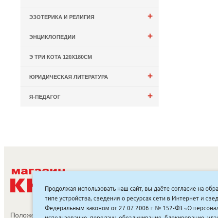
+
ЭЗОТЕРИКА И РЕЛИГИЯ
+
ЭНЦИКЛОПЕДИИ
Э ТРИ КОТА 120Х180СМ
+
ЮРИДИЧЕСКАЯ ЛИТЕРАТУРА
+
Я-ПЕДАГОГ
С
Продолжая использовать наш сайт, вы даёте согласие на обр
типе устройства, сведения о ресурсах сети в Интернет и с
Федеральным законом от 27.07.2006 г. № 152-ФЗ «О персонал
Положение об обработке и защите персональных данных
использование, передачу, обезличивание, блокирование, уд