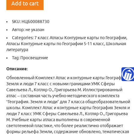
Add to cart
SKU:
НЦБ00088730
Автор: не указан
Categories:
7 класс Атласы Контурные карты по Географии
,
Атласы Контурные карты по Географии 5-11 класс
,
Школьная
литература
Tag:
Просвещение
Описание:
Обновленный Комплект Атлас и контурные карты География
Земля и люди 7 класс с новыми границами УМК Сферы
Савельева Л., Котляр О., Григорьева М. Иллюстрированный
атлас – составная часть учебно-методического комплекта
“География. Земля и люди” для 7 класса общеобразовательной
школы. Комплект Атлас и контурные карты География Земля и
люди 7 класс УМК Сферы Савельева Л., Котляр О., Григорьева
М. Учебные карты атласа выполнены в современной
светотеневой пластике, что более реалистично отображает
формы рельефа Земли, содержание обновлено, тематическая