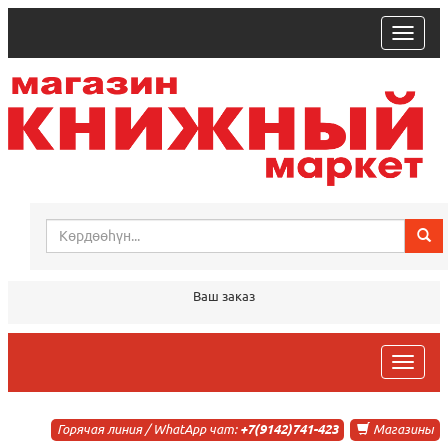
trk
Ваш заказ
trk
Горячая линия / WhatApp чат:
+7(9142)741-423
Магазины