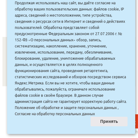
Купить
Продолжая использовать наш сайт, вы даёте согласие на
468 руб.
обработку ваших пользовательских данных: файлов cookie, IP
адреса, сведений о местоположении, типе устройства,
сведения о ресурсах сети в Интернет и сведений о действиях
пользователей. Обработка представляет собой
предусмотренные Федеральным законом от 27.07.2006 г. №
152-ФЗ «О персональных данных» обзор, запись,
систематизацию, накопление, хранение, уточнение,
извлечение, использование, передачу, обезличивание,
СОНУННАР
|
КОМПАНИЯ ТУҺУНАН
|
МАҔАҺЫЫННАР
|
блокирование, удаление, уничтожение обрабатываемых
данных, и осуществляется в целях полноценного
АКЦИЯЛАР
|
ДИСКОНТНАЙ СИСТЕМА
|
ЮРИДИЧЕСКАЙ
|
функционирования сайта, проведения ретаргетинга,
ВАКАНСИЯЛАР
|
статистических исследований и обзоров посредством сервиса
Яндекс.Метрика. Если вы не хотите, чтобы ваши данные
обрабатывались, пожалуйста, ограничьте использование
САЙТ СОЗДАН:
ООО "ЭЙФОС"
. ИНФОРМАЦИОННЫЕ
файлов cookie в своём браузере. В данном случае
ТЕХНОЛОГИИ
администрация сайта не гарантирует корректную работу сайта.
Положение об обработке и защите персональных данных
,
Согласие на обработку персональных данных
Принять
НАВЕР