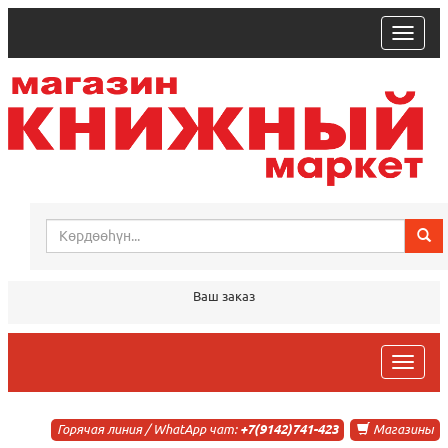
trk
Ваш заказ
trk
Горячая линия / WhatApp чат:
+7(9142)741-423
Магазины