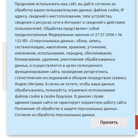
Продолжая использовать наш сайт, вы даёте согласие на
630.00
руб.
Купить
обработку ваших пользовательских данных: файлов cookie, IP
567 руб.
адреса, сведений о местоположении, типе устройства,
сведения о ресурсах сети в Интернет и сведений о действиях
пользователей. Обработка представляет собой
предусмотренные Федеральным законом от 27.07.2006 г. №
152-ФЗ «О персональных данных» обзор, запись,
систематизацию, накопление, хранение, уточнение,
извлечение, использование, передачу, обезличивание,
блокирование, удаление, уничтожение обрабатываемых
СОНУННАР
|
КОМПАНИЯ ТУҺУНАН
|
МАҔАҺЫЫННАР
|
данных, и осуществляется в целях полноценного
функционирования сайта, проведения ретаргетинга,
АКЦИЯЛАР
|
ДИСКОНТНАЙ СИСТЕМА
|
ЮРИДИЧЕСКАЙ
|
статистических исследований и обзоров посредством сервиса
ВАКАНСИЯЛАР
|
Яндекс.Метрика. Если вы не хотите, чтобы ваши данные
обрабатывались, пожалуйста, ограничьте использование
файлов cookie в своём браузере. В данном случае
САЙТ СОЗДАН:
ООО "ЭЙФОС"
. ИНФОРМАЦИОННЫЕ
администрация сайта не гарантирует корректную работу сайта.
ТЕХНОЛОГИИ
Положение об обработке и защите персональных данных
,
Согласие на обработку персональных данных
Принять
НАВЕР