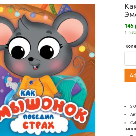
Ка
Эм
145 
1 in s
Коли
Ad
SK
Ав
Ca
раск