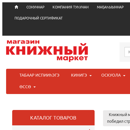
СОНУННАР
КОМПАНИЯ ТУҺУНАН
МАҔАҺЫЫННАР
ПОДАРОЧНЫЙ СЕРТИФИКАТ
ТАБААР ИСПИИҺЭГЭ
КИНИГЭ
ОСКУОЛА
ӨССӨ
Книжный м
КАТАЛОГ ТОВАРОВ
победил стр