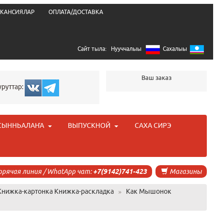
КАНСИЯЛАР
ОПЛАТА/ДОСТАВКА
Сайт тыла:
Нууччалыы
Сахалыы
Ваш заказ
уруттар:
СЫННЬАЛАҤА
ВЫПУСКНОЙ
САХА СИРЭ
орячая линия / WhatApp чат:
+7(9142)741-423
Магазины
Книжка-картонка Книжка-раскладка
»
Как Мышонок