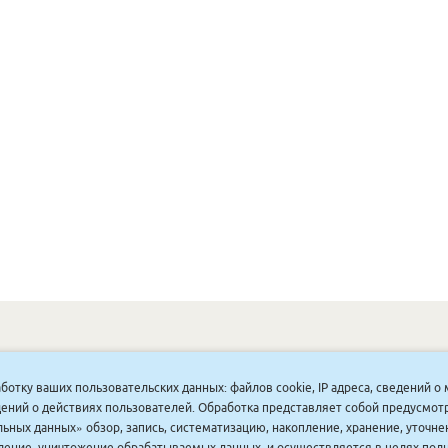
ОНУННАР
|
КОМПАНИЯ ТУҺУНАН
|
МАҔАҺЫЫННАР
|
АКЦИЯЛАР
|
аботку ваших пользовательских данных: файлов cookie, IP адреса, сведений 
ДИСКОНТНАЙ СИСТЕМА
|
ЮРИДИЧЕСКАЙ
|
ВАКАНСИЯЛАР
|
ведений о действиях пользователей. Обработка представляет собой предусмо
ьных данных» обзор, запись, систематизацию, накопление, хранение, уточне
аление, уничтожение обрабатываемых данных, и осуществляется в целях пол