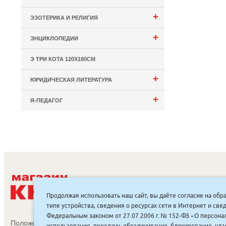
+
ЭЗОТЕРИКА И РЕЛИГИЯ
+
ЭНЦИКЛОПЕДИИ
Э ТРИ КОТА 120Х180СМ
+
ЮРИДИЧЕСКАЯ ЛИТЕРАТУРА
+
Я-ПЕДАГОГ
С
Продолжая использовать наш сайт, вы даёте согласие на обр
типе устройства, сведения о ресурсах сети в Интернет и с
Федеральным законом от 27.07.2006 г. № 152-ФЗ «О персонал
Положение об обработке и защите персональных данных
использование, передачу, обезличивание, блокирование, уд