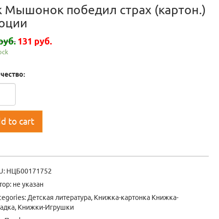
к Мышонок победил страх (картон.)
оции
руб.
131 руб.
tock
чество:
d to cart
U:
НЦБ00171752
тор: не указан
tegories:
Детская литература
,
Книжка-картонка Книжка-
ладка
,
Книжки-Игрушки