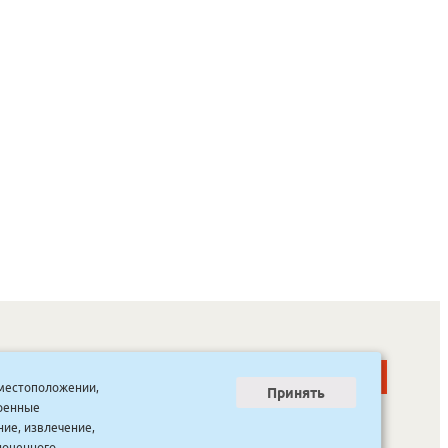
о местоположении,
Принять
тренные
ООО “Канцпроф”, ул. Красильникова, 8, строение 3
тел. 8(4112) 741-423
ние, извлечение,
info@bookmk.ru
ноценного