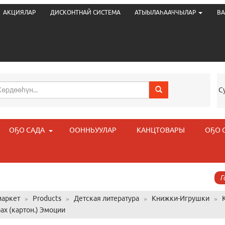
АКЦИЯЛАР
ДИСКОНТНАЙ СИСТЕМА
АТЫЫЛАҺААЧЧЫЛАР
ВА
С
ОҔО САДА
ООННЬУУЛАР
КАНЦТОВАРЫ
ОҔО 
Г
аркет
»
Products
»
Детская литература
»
Книжки-Игрушки
»
ах (картон.) Эмоции