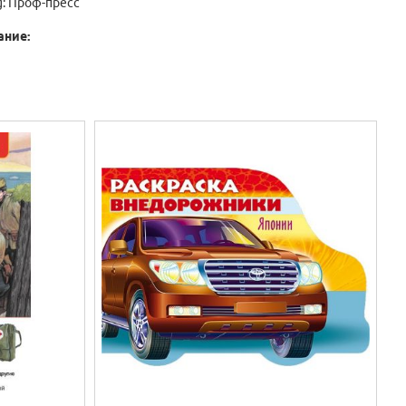
g:
Проф-пресс
ание: