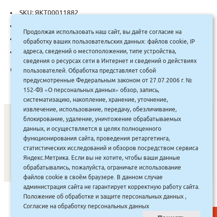
SKU:
ЯКТ00011882
Автор:
Стаферова
Продолжая использовать наш сайт, вы даёте согласие на
Categories:
9 класс
,
9 класс История
,
Школьная литература
обработку ваших пользовательских данных: файлов cookie, IP
адреса, сведений о местоположении, типе устройства,
Tag:
Русское слово
сведения о ресурсах сети в Интернет и сведений о действиях
Описание:
пользователей. Обработка представляет собой
предусмотренные Федеральным законом от 27.07.2006 г. №
152-ФЗ «О персональных данных» обзор, запись,
систематизацию, накопление, хранение, уточнение,
извлечение, использование, передачу, обезличивание,
блокирование, удаление, уничтожение обрабатываемых
данных, и осуществляется в целях полноценного
СОНУННАР
|
КОМПАНИЯ ТУҺУНАН
|
МАҔАҺЫЫННАР
|
функционирования сайта, проведения ретаргетинга,
статистических исследований и обзоров посредством сервиса
АКЦИЯЛАР
|
ДИСКОНТНАЙ СИСТЕМА
|
ЮРИДИЧЕСКАЙ
|
Яндекс.Метрика. Если вы не хотите, чтобы ваши данные
ВАКАНСИЯЛАР
|
обрабатывались, пожалуйста, ограничьте использование
файлов cookie в своём браузере. В данном случае
администрация сайта не гарантирует корректную работу сайта.
САЙТ СОЗДАН:
ООО "ЭЙФОС"
. ИНФОРМАЦИОННЫЕ
Положение об обработке и защите персональных данных
,
ТЕХНОЛОГИИ
Согласие на обработку персональных данных