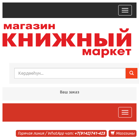
trk
Ваш заказ
trk
Горячая линия / WhatApp чат:
+7(9142)741-423
Магазины