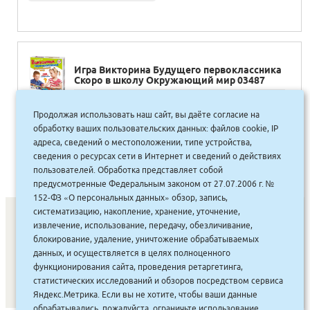
Игра Викторина Будущего первоклассника
Скоро в школу Окружающий мир 03487
375.00
руб.
Продолжая использовать наш сайт, вы даёте согласие на
Купить
338 руб.
обработку ваших пользовательских данных: файлов cookie, IP
адреса, сведений о местоположении, типе устройства,
сведения о ресурсах сети в Интернет и сведений о действиях
пользователей. Обработка представляет собой
предусмотренные Федеральным законом от 27.07.2006 г. №
152-ФЗ «О персональных данных» обзор, запись,
систематизацию, накопление, хранение, уточнение,
извлечение, использование, передачу, обезличивание,
блокирование, удаление, уничтожение обрабатываемых
СОНУННАР
|
КОМПАНИЯ ТУҺУНАН
|
МАҔАҺЫЫННАР
|
данных, и осуществляется в целях полноценного
АКЦИЯЛАР
|
ДИСКОНТНАЙ СИСТЕМА
|
ЮРИДИЧЕСКАЙ
|
функционирования сайта, проведения ретаргетинга,
статистических исследований и обзоров посредством сервиса
ВАКАНСИЯЛАР
|
Яндекс.Метрика. Если вы не хотите, чтобы ваши данные
обрабатывались, пожалуйста, ограничьте использование