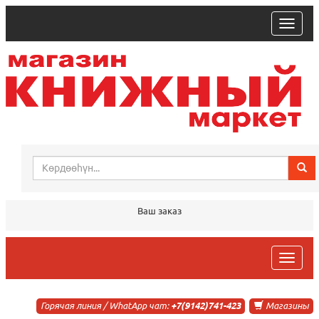
trk
Ваш заказ
trk
Горячая линия / WhatApp чат:
+7(9142)741-423
Магазины