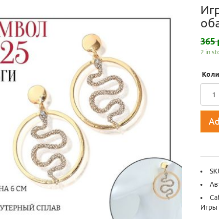
Иг
об
365 
2 in s
Коли
Ad
SK
Ав
Ca
Игры