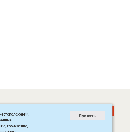
о местоположении,
Принять
тренные
ООО “Канцпроф”, ул. Красильникова, 8, строение 3
тел. 8(4112) 741-423
ние, извлечение,
info@bookmk.ru
ноценного