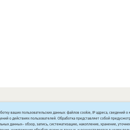
ОНУННАР
|
КОМПАНИЯ ТУҺУНАН
|
МАҔАҺЫЫННАР
|
АКЦИЯЛАР
|
аботку ваших пользовательских данных: файлов cookie, IP адреса, сведений 
ДИСКОНТНАЙ СИСТЕМА
|
ЮРИДИЧЕСКАЙ
|
ВАКАНСИЯЛАР
|
ведений о действиях пользователей. Обработка представляет собой предусмо
ьных данных» обзор, запись, систематизацию, накопление, хранение, уточне
аление, уничтожение обрабатываемых данных, и осуществляется в целях пол