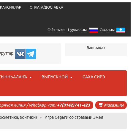
КАНСИЯЛАР
ОПЛАТА/ДОСТАВКА
Сайт тыла:
Нууччалыы
Сахалыы
Ваш заказ
уруттар:
СЫННЬАЛАҤА
ВЫПУСКНОЙ
САХА СИРЭ
орячая линия / WhatApp чат:
+7(9142)741-423
Магазины
осметика, зонтики)
»
Игра Серьги со стразами Змея