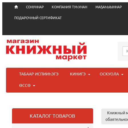
СОНУННАР
КОМПАНИЯ ТУҺУНАН
МАҔАҺЫЫННАР
ПОДАРОЧНЫЙ СЕРТИФИКАТ
ТАБААР ИСПИИҺЭГЭ
КИНИГЭ
ОСКУОЛА
ӨССӨ
Книжный м
КАТАЛОГ ТОВАРОВ
обаятельно