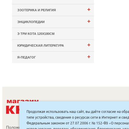
+
ЭЗОТЕРИКА И РЕЛИГИЯ
+
ЭНЦИКЛОПЕДИИ
Э ТРИ КОТА 120Х180СМ
+
ЮРИДИЧЕСКАЯ ЛИТЕРАТУРА
+
Я-ПЕДАГОГ
С
Продолжая использовать наш сайт, вы даёте согласие на обр
типе устройства, сведения о ресурсах сети в Интернет и с
Федеральным законом от 27.07.2006 г. № 152-ФЗ «О персонал
Положение об обработке и защите персональных данных
использование, передачу, обезличивание, блокирование, уд