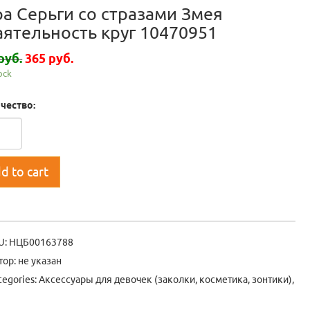
ра Серьги со стразами Змея
аятельность круг 10470951
руб.
365 руб.
tock
чество:
d to cart
U:
НЦБ00163788
тор: не указан
tegories:
Аксессуары для девочек (заколки, косметика, зонтики)
,