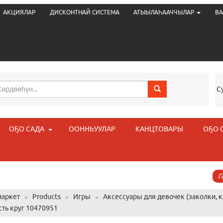
АКЦИЯЛАР
ДИСКОНТНАЙ СИСТЕМА
АТЫЫЛАҺААЧЧЫЛАР
ВА
С
ОҔО САДА
ООННЬУУЛАР
КАНЦТОВАРЫ
ОҔО 
Г
аркет
»
Products
»
Игры
»
Аксессуары для девочек (заколки, к
сть круг 10470951