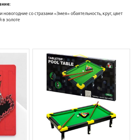
ание:
и новогодние со стразами «Змея» обаятельность, круг, цвет
 в золоте