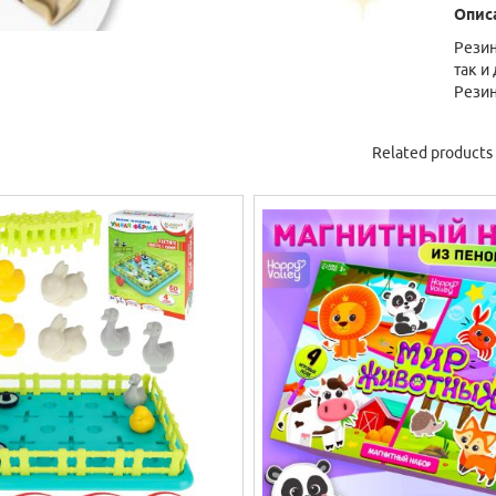
Опис
Резин
так и
Резин
Related products