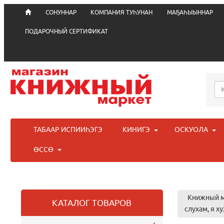
СОНУННАР
КОМПАНИЯ ТУҺУНАН
МАҔАҺЫЫННАР
ПОДАРОЧНЫЙ СЕРТИФИКАТ
ТАБААР ИСПИИҺЭГЭ
КИНИГЭ
ОСКУОЛА
ӨССӨ
Книжный м
КАТАЛОГ ТОВАРОВ
слухам, я х