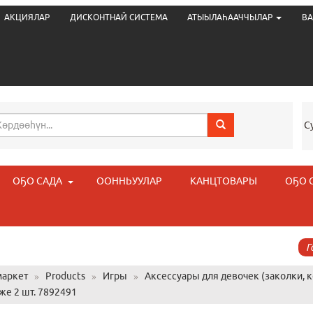
АКЦИЯЛАР
ДИСКОНТНАЙ СИСТЕМА
АТЫЫЛАҺААЧЧЫЛАР
ВА
С
ОҔО САДА
ООННЬУУЛАР
КАНЦТОВАРЫ
ОҔО 
Г
аркет
»
Products
»
Игры
»
Аксессуары для девочек (заколки, к
уже 2 шт. 7892491