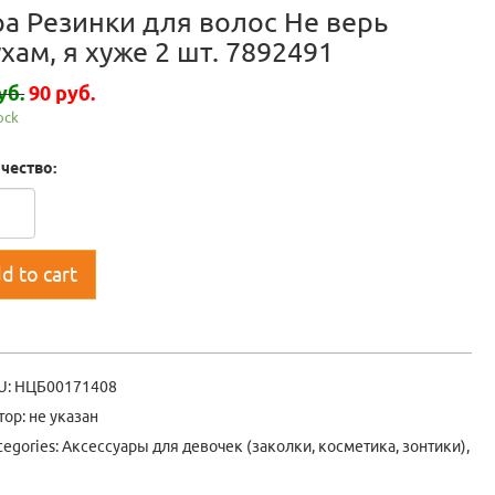
ра Резинки для волос Не верь
хам, я хуже 2 шт. 7892491
уб.
90 руб.
tock
чество:
d to cart
U:
НЦБ00171408
тор: не указан
tegories:
Аксессуары для девочек (заколки, косметика, зонтики)
,