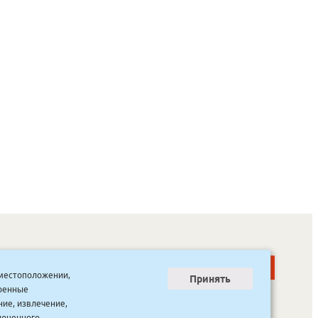
о местоположении,
Принять
тренные
ООО “Канцпроф”, ул. Красильникова, 8, строение 3
тел. 8(4112) 741-423
ние, извлечение,
info@bookmk.ru
ноценного