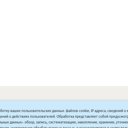
ОНУННАР
|
КОМПАНИЯ ТУҺУНАН
|
МАҔАҺЫЫННАР
|
АКЦИЯЛАР
|
аботку ваших пользовательских данных: файлов cookie, IP адреса, сведений 
ДИСКОНТНАЙ СИСТЕМА
|
ЮРИДИЧЕСКАЙ
|
ВАКАНСИЯЛАР
|
ведений о действиях пользователей. Обработка представляет собой предусмо
ьных данных» обзор, запись, систематизацию, накопление, хранение, уточне
аление, уничтожение обрабатываемых данных, и осуществляется в целях пол