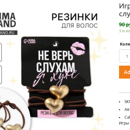
Иг
слу
90 р
3 in s
Коли
Ad
SK
Ав
Ca
Игры