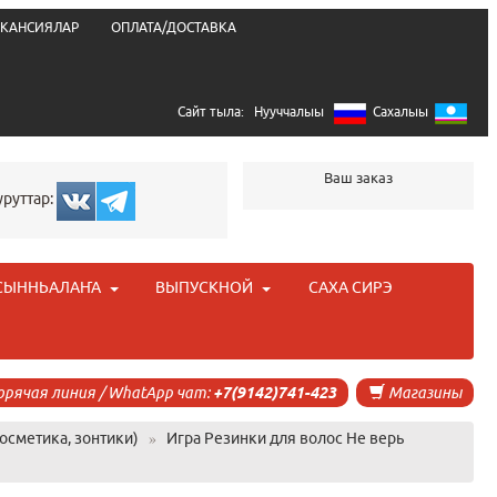
КАНСИЯЛАР
ОПЛАТА/ДОСТАВКА
Сайт тыла:
Нууччалыы
Сахалыы
Ваш заказ
уруттар:
СЫННЬАЛАҤА
ВЫПУСКНОЙ
САХА СИРЭ
орячая линия / WhatApp чат:
+7(9142)741-423
Магазины
осметика, зонтики)
»
Игра Резинки для волос Не верь