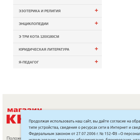
+
ЭЗОТЕРИКА И РЕЛИГИЯ
+
ЭНЦИКЛОПЕДИИ
Э ТРИ КОТА 120Х180СМ
+
ЮРИДИЧЕСКАЯ ЛИТЕРАТУРА
+
Я-ПЕДАГОГ
С
Продолжая использовать наш сайт, вы даёте согласие на обр
типе устройства, сведения о ресурсах сети в Интернет и с
Федеральным законом от 27.07.2006 г. № 152-ФЗ «О персонал
Положение об обработке и защите персональных данных
использование, передачу, обезличивание, блокирование, уд