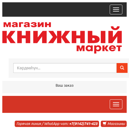
trk
Ваш заказ
trk
Горячая линия / WhatApp чат:
+7(9142)741-423
Магазины