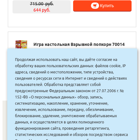
715.00
руб.
Купить
644 руб.
Игра настольная Взрывной попкорн 70014
Продолжая использовать наш сайт, вы даёте согласие на
1,850.00
руб.
Купить
обработку ваших пользовательских данных: файлов cookie, IP
1665 руб.
адреса, сведений о местоположении, типе устройства,
сведения о ресурсах сети в Интернет и сведений о действиях
пользователей. Обработка представляет собой
предусмотренные Федеральным законом от 27.07.2006 г. №
152-ФЗ «О персональных данных» обзор, запись,
систематизацию, накопление, хранение, уточнение,
извлечение, использование, передачу, обезличивание,
блокирование, удаление, уничтожение обрабатываемых
данных, и осуществляется в целях полноценного
СОНУННАР
|
КОМПАНИЯ ТУҺУНАН
|
МАҔАҺЫЫННАР
|
функционирования сайта, проведения ретаргетинга,
АКЦИЯЛАР
|
ДИСКОНТНАЙ СИСТЕМА
|
ЮРИДИЧЕСКАЙ
|
статистических исследований и обзоров посредством сервиса
ВАКАНСИЯЛАР
|