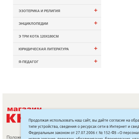
+
ЭЗОТЕРИКА И РЕЛИГИЯ
+
ЭНЦИКЛОПЕДИИ
Э ТРИ КОТА 120Х180СМ
+
ЮРИДИЧЕСКАЯ ЛИТЕРАТУРА
+
Я-ПЕДАГОГ
С
Продолжая использовать наш сайт, вы даёте согласие на обр
типе устройства, сведения о ресурсах сети в Интернет и с
Федеральным законом от 27.07.2006 г. № 152-ФЗ «О персонал
Положение об обработке и защите персональных данных
использование, передачу, обезличивание, блокирование, уд