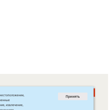
о местоположении,
Принять
тренные
ООО “Канцпроф”, ул. Красильникова, 8, строение 3
тел. 8(4112) 741-423
ние, извлечение,
info@bookmk.ru
ноценного