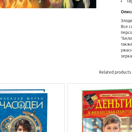
Ta
Опис
Злоде
Все с
персо
“Бело
также
ужасн
зерка
Related products