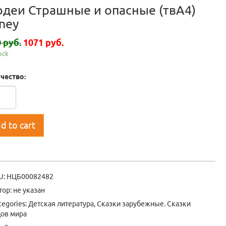
одеи Страшные и опасные (твА4)
ney
 руб.
1071 руб.
tock
чество:
d to cart
U:
НЦБ00082482
тор: не указан
tegories:
Детская литература
,
Сказки зарубежные. Сказки
дов мира