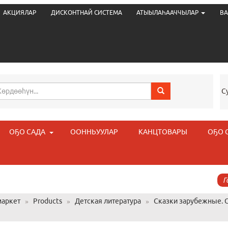
АКЦИЯЛАР
ДИСКОНТНАЙ СИСТЕМА
АТЫЫЛАҺААЧЧЫЛАР
ВА
С
ОҔО САДА
ООННЬУУЛАР
КАНЦТОВАРЫ
ОҔО 
Г
аркет
»
Products
»
Детская литература
»
Сказки зарубежные. 