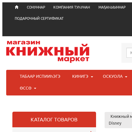
СОНУННАР
КОМПАНИЯ ТУҺУНАН
МАҔАҺЫЫННАР
ПОДАРОЧНЫЙ СЕРТИФИКАТ
ТАБААР ИСПИИҺЭГЭ
КИНИГЭ
ОСКУОЛА
ӨССӨ
Книжный м
КАТАЛОГ ТОВАРОВ
Disney