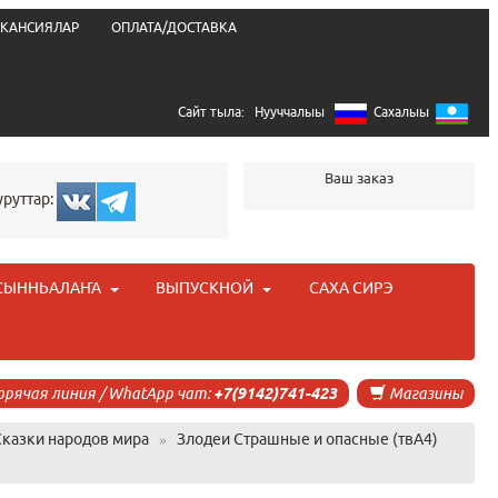
КАНСИЯЛАР
ОПЛАТА/ДОСТАВКА
Сайт тыла:
Нууччалыы
Сахалыы
Ваш заказ
уруттар:
СЫННЬАЛАҤА
ВЫПУСКНОЙ
САХА СИРЭ
орячая линия / WhatApp чат:
+7(9142)741-423
Магазины
Сказки народов мира
»
Злодеи Страшные и опасные (твА4)