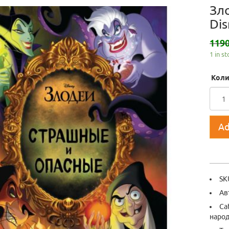
Зл
Dis
1190
1 in s
Коли
Ad
SK
Ав
Ca
наро