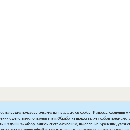
ОНУННАР
|
КОМПАНИЯ ТУҺУНАН
|
МАҔАҺЫЫННАР
|
АКЦИЯЛАР
|
аботку ваших пользовательских данных: файлов cookie, IP адреса, сведений 
ДИСКОНТНАЙ СИСТЕМА
|
ЮРИДИЧЕСКАЙ
|
ВАКАНСИЯЛАР
|
ведений о действиях пользователей. Обработка представляет собой предусмо
ьных данных» обзор, запись, систематизацию, накопление, хранение, уточне
аление, уничтожение обрабатываемых данных, и осуществляется в целях пол