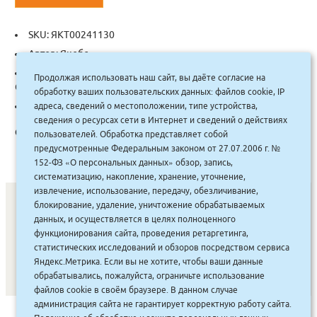
SKU:
ЯКТ00241130
Автор:
Якобс
Categories:
Детская литература
,
Сказки зарубежные.
Продолжая использовать наш сайт, вы даёте согласие на
Сказки народов мира
обработку ваших пользовательских данных: файлов cookie, IP
Tag:
Омега
адреса, сведений о местоположении, типе устройства,
сведения о ресурсах сети в Интернет и сведений о действиях
Описание:
пользователей. Обработка представляет собой
предусмотренные Федеральным законом от 27.07.2006 г. №
152-ФЗ «О персональных данных» обзор, запись,
систематизацию, накопление, хранение, уточнение,
извлечение, использование, передачу, обезличивание,
блокирование, удаление, уничтожение обрабатываемых
данных, и осуществляется в целях полноценного
СОНУННАР
|
КОМПАНИЯ ТУҺУНАН
|
МАҔАҺЫЫННАР
|
функционирования сайта, проведения ретаргетинга,
статистических исследований и обзоров посредством сервиса
АКЦИЯЛАР
|
ДИСКОНТНАЙ СИСТЕМА
|
ЮРИДИЧЕСКАЙ
|
Яндекс.Метрика. Если вы не хотите, чтобы ваши данные
ВАКАНСИЯЛАР
|
обрабатывались, пожалуйста, ограничьте использование
файлов cookie в своём браузере. В данном случае
администрация сайта не гарантирует корректную работу сайта.
САЙТ СОЗДАН:
ООО "ЭЙФОС"
. ИНФОРМАЦИОННЫЕ