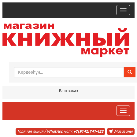
trk
Ваш заказ
trk
Горячая линия / WhatApp чат:
+7(9142)741-423
Магазины