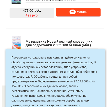
475.00
руб.
Купить
428 руб.
Математика Новый полный справочник
для подготовки к ЕГЭ 100 баллов (обл.)
585.00
руб.
Продолжая использовать наш сайт, вы даёте согласие на
Купить
527 руб.
обработку ваших пользовательских данных: файлов cookie, IP
адреса, сведений о местоположении, типе устройства,
сведения о ресурсах сети в Интернет и сведений о действиях
пользователей. Обработка представляет собой
предусмотренные Федеральным законом от 27.07.2006 г. №
152-ФЗ «О персональных данных» обзор, запись,
систематизацию, накопление, хранение, уточнение,
извлечение, использование, передачу, обезличивание,
блокирование, удаление, уничтожение обрабатываемых
СОНУННАР
|
КОМПАНИЯ ТУҺУНАН
|
МАҔАҺЫЫННАР
|
данных, и осуществляется в целях полноценного