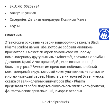
SKU:
ЯКТ00202784
Автор: не указан
Categories:
Детская литература
,
Комиксы Манга
Tag:
АСТ
Описание:
Эта история основана на серии видеороликов канала Black
Plasma Studios на YouTube, которые собрали миллионы
просмотров. Сможет ли игрок помочь своему новому
компьютерному другу выжить в Minecraft, сразиться с зомби и
Драконом Края? А что произойдёт, если возникнет ещё
большая угроза? Вместе им предстоит победить злобный
компьютерный вирус, который хочет уничтожить не только их
мир, но и каждый сервер Minecraft в интернете! Эта эпическая
сказка от великолепных аниматоров Black Plasma
представляет собой потрясающую смесь эпического фэнтези,
фантастических приключений, юмора и веселья.
Related products