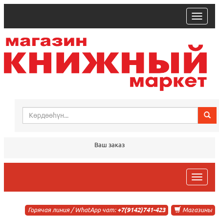
trk
Ваш заказ
trk
Горячая линия / WhatApp чат:
+7(9142)741-423
Магазины