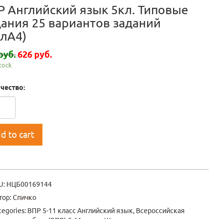
Р Английский язык 5кл. Типовые
дания 25 вариантов заданий
блА4)
руб.
626 руб.
stock
чество:
d to cart
U:
НЦБ00169144
тор:
Спичко
tegories:
ВПР 5-11 класс Английский язык
,
Всероссийская