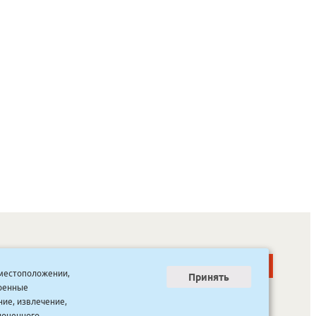
о местоположении,
Принять
тренные
ООО “Канцпроф”, ул. Красильникова, 8, строение 3
тел. 8(4112) 741-423
ние, извлечение,
info@bookmk.ru
ноценного