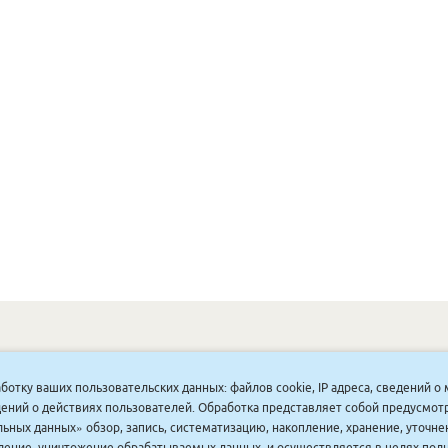
ОНУННАР
|
КОМПАНИЯ ТУҺУНАН
|
МАҔАҺЫЫННАР
|
АКЦИЯЛАР
|
аботку ваших пользовательских данных: файлов cookie, IP адреса, сведений 
ДИСКОНТНАЙ СИСТЕМА
|
ЮРИДИЧЕСКАЙ
|
ВАКАНСИЯЛАР
|
ведений о действиях пользователей. Обработка представляет собой предусмо
ьных данных» обзор, запись, систематизацию, накопление, хранение, уточне
аление, уничтожение обрабатываемых данных, и осуществляется в целях пол