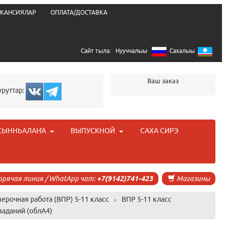
КАНСИЯЛАР
ОПЛАТА/ДОСТАВКА
Сайт тыла:
Нууччалыы
Сахалыы
Ваш заказ
уруттар:
СЫННЬАЛАҤА
ВЫПУСКНОЙ
САХА СИРЭ
орячая линия / WhatApp чат:
+7(9142)741-423
Магазины
ерочная работа (ВПР) 5-11 класс
»
ВПР 5-11 класс
заданий (облА4)