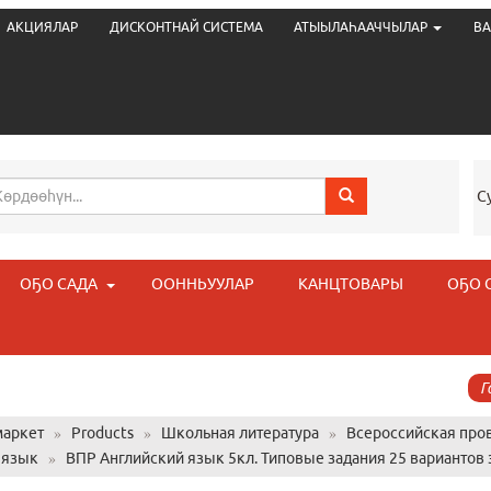
АКЦИЯЛАР
ДИСКОНТНАЙ СИСТЕМА
АТЫЫЛАҺААЧЧЫЛАР
ВА
С
ОҔО САДА
ООННЬУУЛАР
КАНЦТОВАРЫ
ОҔО 
Г
аркет
»
Products
»
Школьная литература
»
Всероссийская пров
 язык
»
ВПР Английский язык 5кл. Типовые задания 25 вариантов 