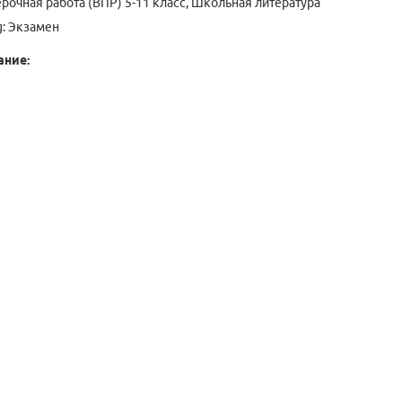
рочная работа (ВПР) 5-11 класс
,
Школьная литература
g:
Экзамен
ание: