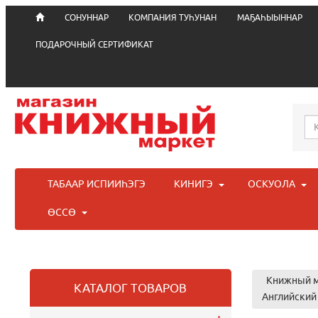
СОНУННАР
КОМПАНИЯ ТУҺУНАН
МАҔАҺЫЫННАР
ПОДАРОЧНЫЙ СЕРТИФИКАТ
ТАБААР ИСПИИҺЭГЭ
КИНИГЭ
ОСКУОЛА
ӨССӨ
Книжный м
КАТАЛОГ ТОВАРОВ
Английский