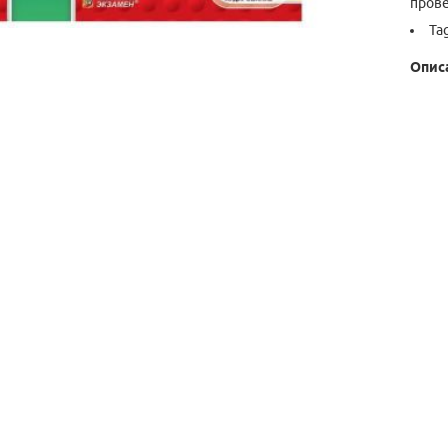
прове
Ta
Опис