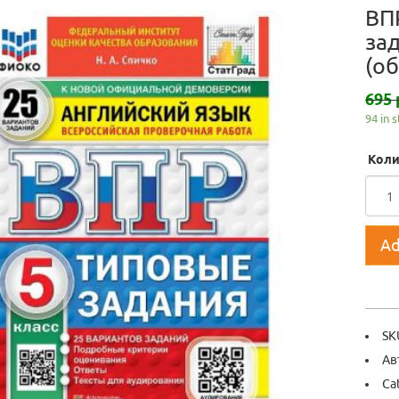
ВП
за
(о
695 
94 in 
Коли
Ad
SK
Ав
Ca