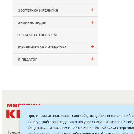
+
ЭЗОТЕРИКА И РЕЛИГИЯ
+
ЭНЦИКЛОПЕДИИ
Э ТРИ КОТА 120Х180СМ
+
ЮРИДИЧЕСКАЯ ЛИТЕРАТУРА
+
Я-ПЕДАГОГ
С
Продолжая использовать наш сайт, вы даёте согласие на обр
типе устройства, сведения о ресурсах сети в Интернет и с
Федеральным законом от 27.07.2006 г. № 152-ФЗ «О персонал
Положение об обработке и защите персональных данных
использование, передачу, обезличивание, блокирование, уд