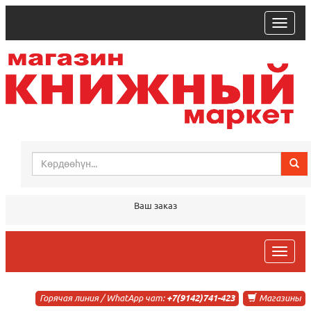
trk
Ваш заказ
trk
Горячая линия / WhatApp чат:
+7(9142)741-423
Магазины