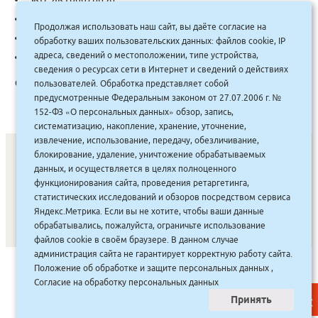
Автор:
Маршак С.Я.
Продолжая использовать наш сайт, вы даёте согласие на
Categories:
Психология
,
Психология детей и подростков
обработку ваших пользовательских данных: файлов cookie, IP
адреса, сведений о местоположении, типе устройства,
Tag:
Азбука
сведения о ресурсах сети в Интернет и сведений о действиях
Описание:
пользователей. Обработка представляет собой
предусмотренные Федеральным законом от 27.07.2006 г. №
152-ФЗ «О персональных данных» обзор, запись,
систематизацию, накопление, хранение, уточнение,
извлечение, использование, передачу, обезличивание,
блокирование, удаление, уничтожение обрабатываемых
данных, и осуществляется в целях полноценного
СОНУННАР
|
КОМПАНИЯ ТУҺУНАН
|
МАҔАҺЫЫННАР
|
функционирования сайта, проведения ретаргетинга,
статистических исследований и обзоров посредством сервиса
АКЦИЯЛАР
|
ДИСКОНТНАЙ СИСТЕМА
|
ЮРИДИЧЕСКАЙ
|
Яндекс.Метрика. Если вы не хотите, чтобы ваши данные
ВАКАНСИЯЛАР
|
обрабатывались, пожалуйста, ограничьте использование
файлов cookie в своём браузере. В данном случае
администрация сайта не гарантирует корректную работу сайта.
САЙТ СОЗДАН:
ООО "ЭЙФОС"
. ИНФОРМАЦИОННЫЕ
Положение об обработке и защите персональных данных
,
ТЕХНОЛОГИИ
Согласие на обработку персональных данных
Принять