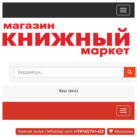
trk
Ваш заказ
trk
Горячая линия / WhatApp чат:
+7(9142)741-423
Магазины