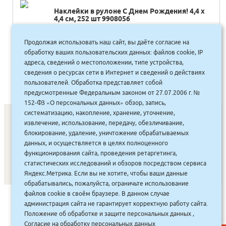
Наклейки в рулоне С Днем Рождения! 4,4 х
4,4 см, 252 шт 9908056
235.00
руб.
Продолжая использовать наш сайт, вы даёте согласие на
Купить
212 руб.
обработку ваших пользовательских данных: файлов cookie, IP
адреса, сведений о местоположении, типе устройства,
сведения о ресурсах сети в Интернет и сведений о действиях
пользователей. Обработка представляет собой
предусмотренные Федеральным законом от 27.07.2006 г. №
152-ФЗ «О персональных данных» обзор, запись,
систематизацию, накопление, хранение, уточнение,
извлечение, использование, передачу, обезличивание,
блокирование, удаление, уничтожение обрабатываемых
СОНУННАР
|
КОМПАНИЯ ТУҺУНАН
|
МАҔАҺЫЫННАР
|
данных, и осуществляется в целях полноценного
АКЦИЯЛАР
|
ДИСКОНТНАЙ СИСТЕМА
|
ЮРИДИЧЕСКАЙ
|
функционирования сайта, проведения ретаргетинга,
статистических исследований и обзоров посредством сервиса
ВАКАНСИЯЛАР
|
Яндекс.Метрика. Если вы не хотите, чтобы ваши данные
обрабатывались, пожалуйста, ограничьте использование
файлов cookie в своём браузере. В данном случае
САЙТ СОЗДАН:
ООО "ЭЙФОС"
. ИНФОРМАЦИОННЫЕ
администрация сайта не гарантирует корректную работу сайта.
ТЕХНОЛОГИИ
Положение об обработке и защите персональных данных
,
Согласие на обработку персональных данных