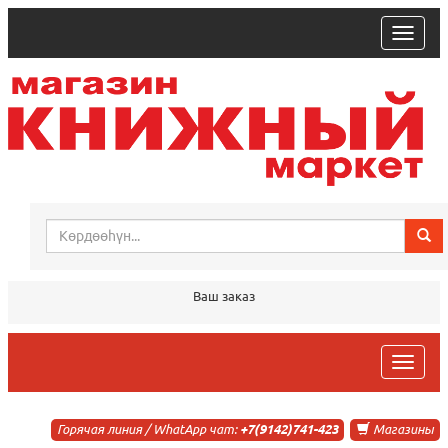
trk
Ваш заказ
trk
Горячая линия / WhatApp чат:
+7(9142)741-423
Магазины