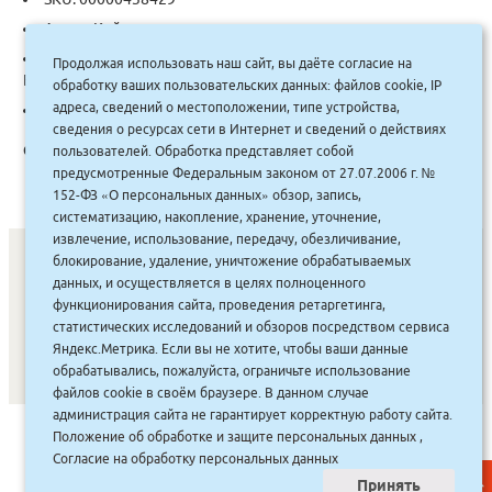
Автор:
Кийосаки
Categories:
Бизнес-Книги
,
Ценные бумаги. Инвестиции.
Продолжая использовать наш сайт, вы даёте согласие на
Биржевое дело
обработку ваших пользовательских данных: файлов cookie, IP
адреса, сведений о местоположении, типе устройства,
Tag:
Попурри
сведения о ресурсах сети в Интернет и сведений о действиях
Описание:
пользователей. Обработка представляет собой
предусмотренные Федеральным законом от 27.07.2006 г. №
152-ФЗ «О персональных данных» обзор, запись,
систематизацию, накопление, хранение, уточнение,
извлечение, использование, передачу, обезличивание,
блокирование, удаление, уничтожение обрабатываемых
данных, и осуществляется в целях полноценного
СОНУННАР
|
КОМПАНИЯ ТУҺУНАН
|
МАҔАҺЫЫННАР
|
функционирования сайта, проведения ретаргетинга,
статистических исследований и обзоров посредством сервиса
АКЦИЯЛАР
|
ДИСКОНТНАЙ СИСТЕМА
|
ЮРИДИЧЕСКАЙ
|
Яндекс.Метрика. Если вы не хотите, чтобы ваши данные
ВАКАНСИЯЛАР
|
обрабатывались, пожалуйста, ограничьте использование
файлов cookie в своём браузере. В данном случае
администрация сайта не гарантирует корректную работу сайта.
САЙТ СОЗДАН:
ООО "ЭЙФОС"
. ИНФОРМАЦИОННЫЕ
Положение об обработке и защите персональных данных
,
ТЕХНОЛОГИИ
Согласие на обработку персональных данных
Принять