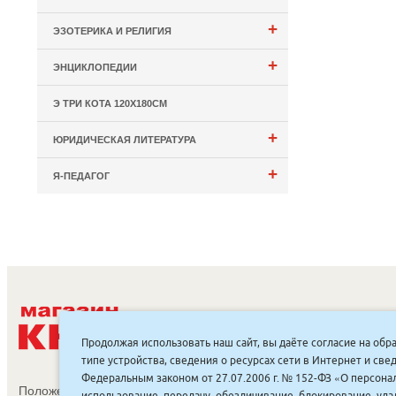
+
ЭЗОТЕРИКА И РЕЛИГИЯ
+
ЭНЦИКЛОПЕДИИ
Э ТРИ КОТА 120Х180СМ
+
ЮРИДИЧЕСКАЯ ЛИТЕРАТУРА
+
Я-ПЕДАГОГ
С
Продолжая использовать наш сайт, вы даёте согласие на обр
типе устройства, сведения о ресурсах сети в Интернет и с
Федеральным законом от 27.07.2006 г. № 152-ФЗ «О персонал
Положение об обработке и защите персональных данных
использование, передачу, обезличивание, блокирование, уд