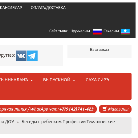
КАНСИЯЛАР
ОПЛАТА/ДОСТАВКА
Сайт тыла:
Нууччалыы
Сахалыы
Ваш заказ
уруттар:
СЫННЬАЛАҤА
ВЫПУСКНОЙ
САХА СИРЭ
орячая линия / WhatApp чат:
+7(9142)741-423
Магазины
ля ДОУ
»
Беседы с ребенком Профессии Тематические