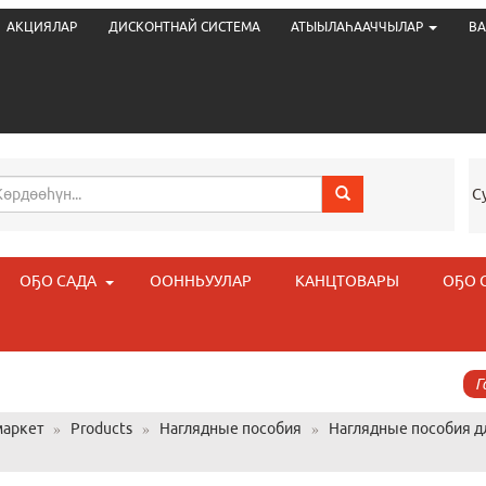
АКЦИЯЛАР
ДИСКОНТНАЙ СИСТЕМА
АТЫЫЛАҺААЧЧЫЛАР
ВА
С
ОҔО САДА
ООННЬУУЛАР
КАНЦТОВАРЫ
ОҔО 
Г
аркет
»
Products
»
Наглядные пособия
»
Наглядные пособия д