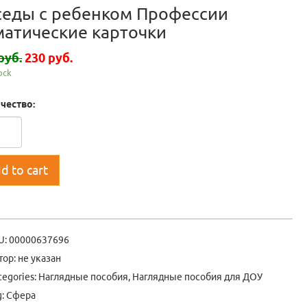
седы с ребенком Профессии
матические карточки
руб.
230 руб.
tock
чество:
d to cart
U:
00000637696
тор: не указан
tegories:
Наглядные пособия
,
Наглядные пособия для ДОУ
g:
Сфера