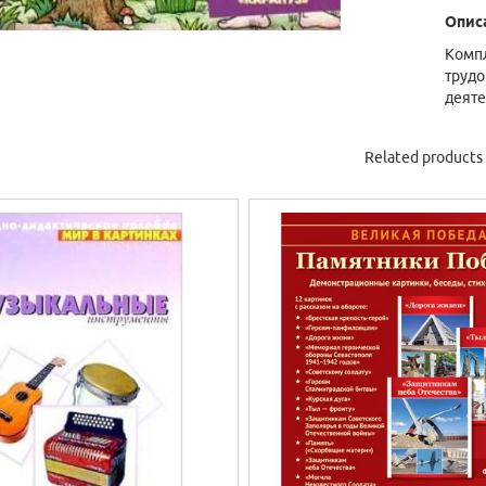
Опис
Компл
трудо
деяте
Related products