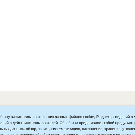
ОНУННАР
|
КОМПАНИЯ ТУҺУНАН
|
МАҔАҺЫЫННАР
|
АКЦИЯЛАР
|
аботку ваших пользовательских данных: файлов cookie, IP адреса, сведений 
ДИСКОНТНАЙ СИСТЕМА
|
ЮРИДИЧЕСКАЙ
|
ВАКАНСИЯЛАР
|
ведений о действиях пользователей. Обработка представляет собой предусмо
ьных данных» обзор, запись, систематизацию, накопление, хранение, уточне
аление, уничтожение обрабатываемых данных, и осуществляется в целях пол