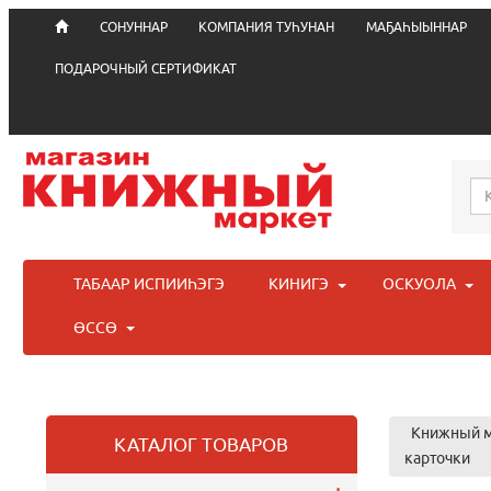
СОНУННАР
КОМПАНИЯ ТУҺУНАН
МАҔАҺЫЫННАР
ПОДАРОЧНЫЙ СЕРТИФИКАТ
ТАБААР ИСПИИҺЭГЭ
КИНИГЭ
ОСКУОЛА
ӨССӨ
Книжный м
КАТАЛОГ ТОВАРОВ
карточки