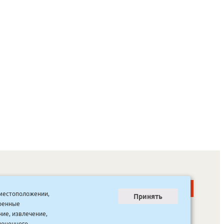
о местоположении,
Принять
тренные
ООО “Канцпроф”, ул. Красильникова, 8, строение 3
тел. 8(4112) 741-423
ние, извлечение,
info@bookmk.ru
ноценного