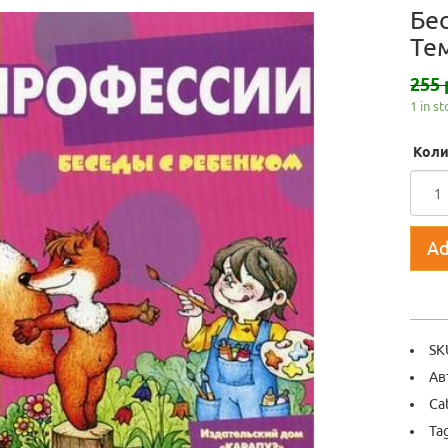
Бе
Те
255 
1 in s
Коли
Ad
SK
Ав
Ca
Ta