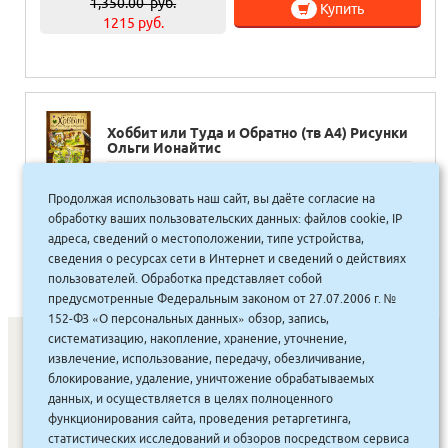
1,350.00
руб.
Купить
1215 руб.
Хоббит или Туда и Обратно (тв А4) Рисунки
Ольги Ионайтис
2,475.00
руб.
Продолжая использовать наш сайт, вы даёте согласие на
Купить
2228 руб.
обработку ваших пользовательских данных: файлов cookie, IP
адреса, сведений о местоположении, типе устройства,
сведения о ресурсах сети в Интернет и сведений о действиях
пользователей. Обработка представляет собой
предусмотренные Федеральным законом от 27.07.2006 г. №
152-ФЗ «О персональных данных» обзор, запись,
систематизацию, накопление, хранение, уточнение,
извлечение, использование, передачу, обезличивание,
блокирование, удаление, уничтожение обрабатываемых
СОНУННАР
|
КОМПАНИЯ ТУҺУНАН
|
МАҔАҺЫЫННАР
|
данных, и осуществляется в целях полноценного
АКЦИЯЛАР
|
ДИСКОНТНАЙ СИСТЕМА
|
ЮРИДИЧЕСКАЙ
|
функционирования сайта, проведения ретаргетинга,
статистических исследований и обзоров посредством сервиса
ВАКАНСИЯЛАР
|