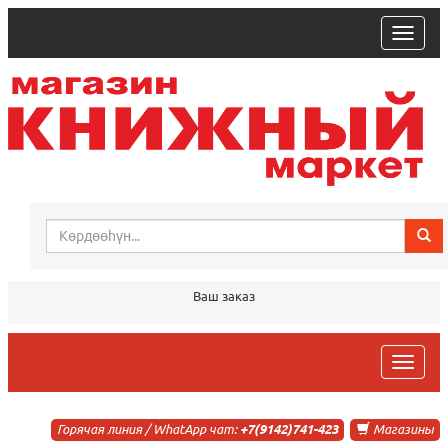
trk
Ваш заказ
trk
Горячая линия / WhatApp чат:
+7(9142)741-423
Магазины