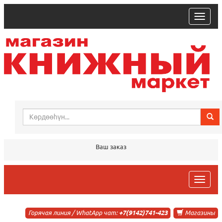
trk
Ваш заказ
trk
Горячая линия / WhatApp чат:
+7(9142)741-423
Магазины