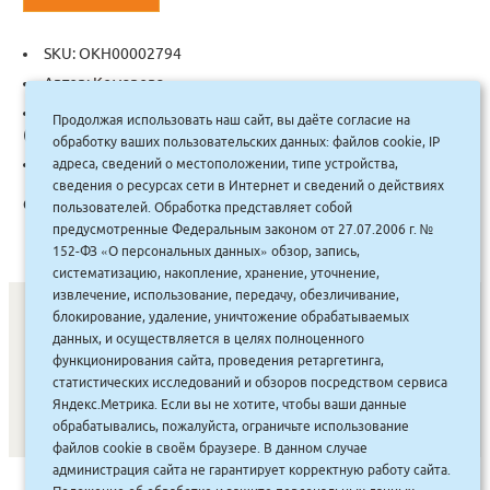
SKU:
ОКН00002794
Автор:
Комарова
Categories:
2 класс Английский язык
,
Английский язык
Продолжая использовать наш сайт, вы даёте согласие на
(учебники и рабочие тетради)
,
Школьная литература
обработку ваших пользовательских данных: файлов cookie, IP
Tag:
Русское слово
адреса, сведений о местоположении, типе устройства,
сведения о ресурсах сети в Интернет и сведений о действиях
Описание:
пользователей. Обработка представляет собой
предусмотренные Федеральным законом от 27.07.2006 г. №
152-ФЗ «О персональных данных» обзор, запись,
систематизацию, накопление, хранение, уточнение,
извлечение, использование, передачу, обезличивание,
блокирование, удаление, уничтожение обрабатываемых
данных, и осуществляется в целях полноценного
СОНУННАР
|
КОМПАНИЯ ТУҺУНАН
|
МАҔАҺЫЫННАР
|
функционирования сайта, проведения ретаргетинга,
статистических исследований и обзоров посредством сервиса
АКЦИЯЛАР
|
ДИСКОНТНАЙ СИСТЕМА
|
ЮРИДИЧЕСКАЙ
|
Яндекс.Метрика. Если вы не хотите, чтобы ваши данные
ВАКАНСИЯЛАР
|
обрабатывались, пожалуйста, ограничьте использование
файлов cookie в своём браузере. В данном случае
администрация сайта не гарантирует корректную работу сайта.
САЙТ СОЗДАН:
ООО "ЭЙФОС"
. ИНФОРМАЦИОННЫЕ