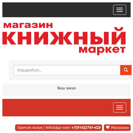
trk
Ваш заказ
trk
Горячая линия / WhatApp чат:
+7(9142)741-423
Магазины