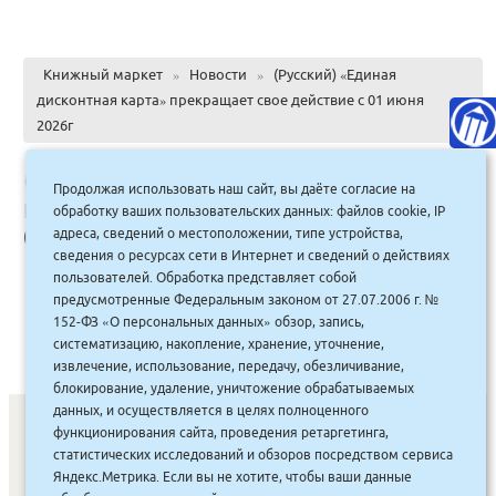
Книжный маркет
»
Новости
»
(Русский) «Единая
дисконтная карта» прекращает свое действие с 01 июня
2026г
(Русский) «Единая дисконтная
Продолжая использовать наш сайт, вы даёте согласие на
карта» прекращает свое действие с
обработку ваших пользовательских данных: файлов cookie, IP
01 июня 2026г
адреса, сведений о местоположении, типе устройства,
сведения о ресурсах сети в Интернет и сведений о действиях
пользователей. Обработка представляет собой
предусмотренные Федеральным законом от 27.07.2006 г. №
Sorry, this entry is only available in
Russian
.
152-ФЗ «О персональных данных» обзор, запись,
систематизацию, накопление, хранение, уточнение,
извлечение, использование, передачу, обезличивание,
блокирование, удаление, уничтожение обрабатываемых
данных, и осуществляется в целях полноценного
функционирования сайта, проведения ретаргетинга,
статистических исследований и обзоров посредством сервиса
СОНУННАР
|
КОМПАНИЯ ТУҺУНАН
|
МАҔАҺЫЫННАР
|
Яндекс.Метрика. Если вы не хотите, чтобы ваши данные