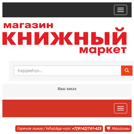
trk
Ваш заказ
trk
Горячая линия / WhatApp чат:
+7(9142)741-423
Магазины