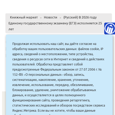
Книжный маркет
»
Новости
»
(Русский) В 2026 году
Единому государственному экзамену (ЕГЭ) исполняется 25
лет
(Русский) В 2026 году Единому
Продолжая использовать наш сайт, вы даёте согласие на
государственному экзамену (ЕГЭ)
обработку ваших пользовательских данных: файлов cookie, IP
исполняется 25 лет
адреса, сведений о местоположении, типе устройства,
сведения о ресурсах сети в Интернет и сведений о действиях
пользователей. Обработка представляет собой
предусмотренные Федеральным законом от 27.07.2006 г. №
Sorry, this entry is only available in
Russian
.
152-ФЗ «О персональных данных» обзор, запись,
систематизацию, накопление, хранение, уточнение,
извлечение, использование, передачу, обезличивание,
блокирование, удаление, уничтожение обрабатываемых
данных, и осуществляется в целях полноценного
функционирования сайта, проведения ретаргетинга,
статистических исследований и обзоров посредством сервиса
СОНУННАР
|
КОМПАНИЯ ТУҺУНАН
|
МАҔАҺЫЫННАР
|
Яндекс.Метрика. Если вы не хотите, чтобы ваши данные